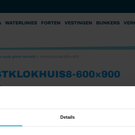
A
WATERLINIES
FORTEN
VESTINGEN
BUNKERS
VER
n oude glorie hersteld
>
mistklokhuis8-600×900
STKLOKHUIS8-600×900
5
Details