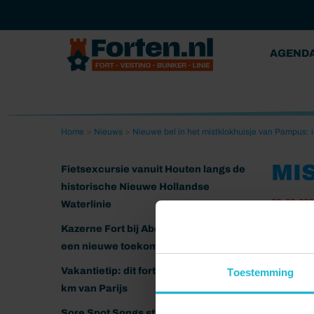
AGEND
Home
>
Nieuws
>
Nieuwe bel in het mistklokhuisje van Pampus: i
MI
Fietsexcursie vanuit Houten langs de
historische Nieuwe Hollandse
03-06-202
Waterlinie
Kazerne Fort bij Abcoude klaar voor
een nieuwe toekomst
Vakantietip: dit fort ligt nog geen 20
Toestemming
km van Parijs
Sore Spot Songs strijkt neer op het