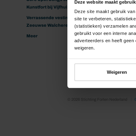
Deze website maakt gebruik
Kunstfort bij Vijfhuizen
Deze site maakt gebruik van 
Verrassende vestingen van het
site te verbeteren, statistie
Zeeuwse Walcheren
(statistieken) verzamelen a
gebruikt voor een interne ana
Meer
adverteerders en heeft geen 
weigeren.
Weigeren
© 2026 Stichting Forten Nederland