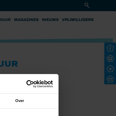
HUUR
MAGAZINES
NIEUWS
VRIJWILLIGERS
VUUR
Over