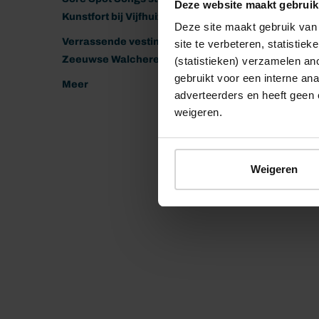
Deze website maakt gebruik
Kunstfort bij Vijfhuizen
Deze site maakt gebruik van 
Verrassende vestingen van het
site te verbeteren, statistie
Zeeuwse Walcheren
(statistieken) verzamelen a
gebruikt voor een interne ana
Meer
adverteerders en heeft geen 
weigeren.
Weigeren
© 2026 Stichting Forten Nederland