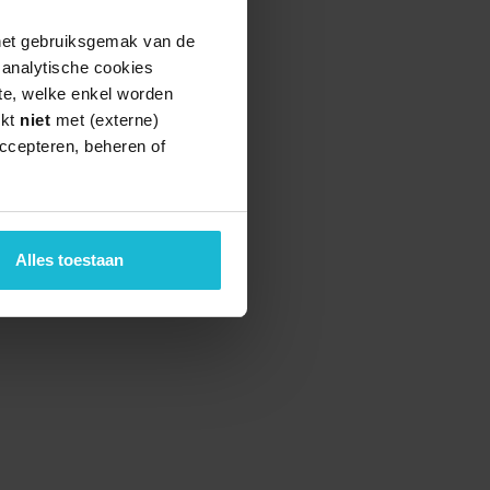
 het gebruiksgemak van de
e analytische cookies
te, welke enkel worden
rkt
niet
met (externe)
ccepteren, beheren of
Alles toestaan
teund door de