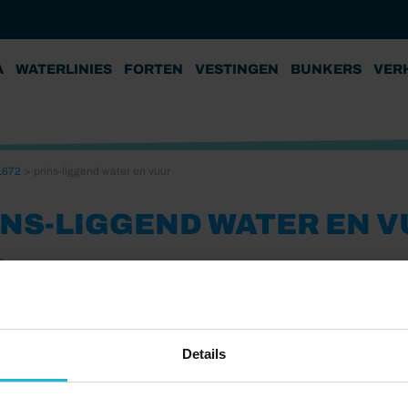
A
WATERLINIES
FORTEN
VESTINGEN
BUNKERS
VER
1672
>
prins-liggend water en vuur
INS-LIGGEND WATER EN 
2
Details