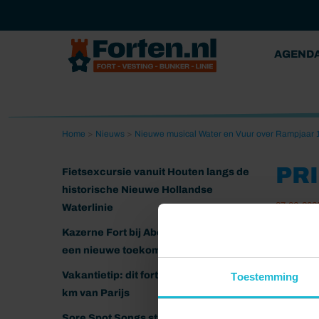
AGEND
Home
>
Nieuws
>
Nieuwe musical Water en Vuur over Rampjaar 
PR
Fietsexcursie vanuit Houten langs de
historische Nieuwe Hollandse
07-06-202
Waterlinie
Kazerne Fort bij Abcoude klaar voor
een nieuwe toekomst
Vakantietip: dit fort ligt nog geen 20
Toestemming
km van Parijs
Sore Spot Songs strijkt neer op het