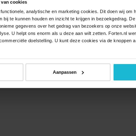
 van cookies
functionele, analytische en marketing cookies. Dit doen wij om
ken bij te kunnen houden en inzicht te krijgen in bezoekgedrag. D
nonieme gegevens over het gedrag van bezoekers op onze websi
lyse. U helpt ons enorm als u deze aan wilt zetten. Forten.nl we
commerciële doelstelling. U kunt deze cookies via de knoppen a
Aanpassen
Over ons
Doneer nu
Disclaimer
Contact
Forten.nl wordt onders