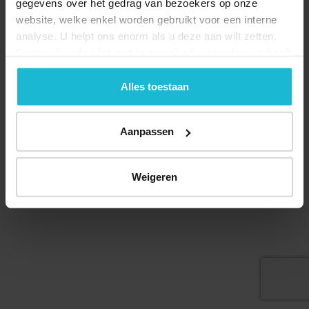
gegevens over het gedrag van bezoekers op onze
website, welke enkel worden gebruikt voor een interne
analyse. U helpt ons enorm als u deze aan wilt zetten.
Forten.nl werkt
niet
met (externe) adverteerders en heeft
geen commerciële doelstelling. U kunt deze cookies via
Deel dit
de knoppen accepteren, beheren of weigeren.
Alles toestaan
Aanpassen
© 2026 Stichting Forten Nederland
Over ons
Doneer nu
Disclaimer
Contact
Weigeren
Forten.nl wordt ondersteund door de