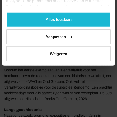
analyse. U helpt ons enorm als u deze aan wilt zetten.
Forten.nl werkt
niet
met (externe) adverteerders en heeft
geen commerciële doelstelling. U kunt deze cookies via
de knoppen accepteren, beheren of weigeren.
Alles toestaan
Reconstructie
Gedeputeerde Stolk was vol lof over wat er is gepresteerd. Het was
niet de eerste keer dat hij op de stadswallen was, vertelde hij.
Aanpassen
Dansen had hem eerder uitgenodigd. Ook Dansen stak de
loftrompet over de vrijwilligers die aan de affuit hebben gewerkt.
“Tussendoor ben ik een aantal keren gaan kijken toen eraan werd
Weigeren
gewerkt”, vertelde Dansen. Zowel (v.l.n.r.) Ouwerkerk als Stolk en
Dansen kregen uit handen van voorzitter Jan Mijnsbergen van Oud
Gorcum het eerste exemplaar van ‘Een walaffuit voor het
bomkanon’ over de reconstructie van een historische walaffuit, een
uitgave van de WVG en Oud Gorcum. Ook wel het
‘verantwoordingsboekje voor de subsidies’ genoemd. Een prachtig
beeldverslag! Voor alle aanwezigen was er een exemplaar. De 39e
uitgave in de Historische Reeks Oud Gorcum, 2026.
Lange geschiedenis
Naast onderzoek, promotie, exposities en rondleidingen zijn