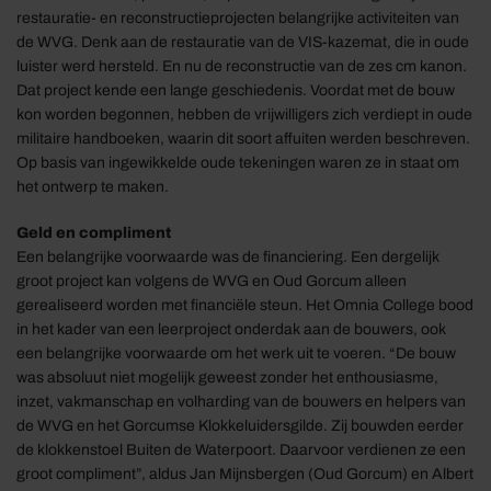
restauratie- en reconstructieprojecten belangrijke activiteiten van
de WVG. Denk aan de restauratie van de VIS-kazemat, die in oude
luister werd hersteld. En nu de reconstructie van de zes cm kanon.
Dat project kende een lange geschiedenis. Voordat met de bouw
kon worden begonnen, hebben de vrijwilligers zich verdiept in oude
militaire handboeken, waarin dit soort affuiten werden beschreven.
Op basis van ingewikkelde oude tekeningen waren ze in staat om
het ontwerp te maken.
Geld en compliment
Een belangrijke voorwaarde was de financiering. Een dergelijk
groot project kan volgens de WVG en Oud Gorcum alleen
gerealiseerd worden met financiële steun. Het Omnia College bood
in het kader van een leerproject onderdak aan de bouwers, ook
een belangrijke voorwaarde om het werk uit te voeren. “De bouw
was absoluut niet mogelijk geweest zonder het enthousiasme,
inzet, vakmanschap en volharding van de bouwers en helpers van
de WVG en het Gorcumse Klokkeluidersgilde. Zij bouwden eerder
de klokkenstoel Buiten de Waterpoort. Daarvoor verdienen ze een
groot compliment”, aldus Jan Mijnsbergen (Oud Gorcum) en Albert