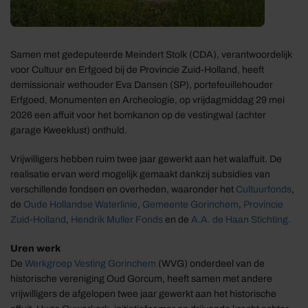
Samen met gedeputeerde Meindert Stolk (CDA), verantwoordelijk
voor Cultuur en Erfgoed bij de Provincie Zuid-Holland, heeft
demissionair wethouder Eva Dansen (SP), portefeuillehouder
Erfgoed, Monumenten en Archeologie, op vrijdagmiddag 29 mei
2026 een affuit voor het bomkanon op de vestingwal (achter
garage Kweeklust) onthuld.
Vrijwilligers hebben ruim twee jaar gewerkt aan het walaffuit. De
realisatie ervan werd mogelijk gemaakt dankzij subsidies van
verschillende fondsen en overheden, waaronder het
Cultuurfonds
,
de
Oude Hollandse Waterlinie
,
Gemeente Gorinchem
,
Provincie
Zuid-Holland
,
Hendrik Muller Fonds
en de
A.A. de Haan Stichting.
Uren werk
De
Werkgroep Vesting Gorinchem
(WVG) onderdeel van de
historische vereniging Oud Gorcum, heeft samen met andere
vrijwilligers de afgelopen twee jaar gewerkt aan het historische