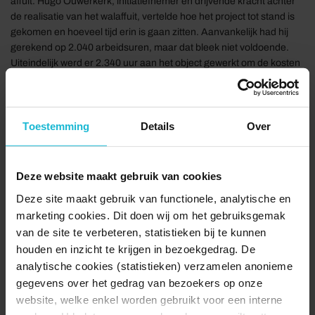
affuit. Hugo Ouwerkerk, initiatiefnemer en drijvende kracht achter
de realisatie van het walaffuit, vertelde hoe het project tot stand is
gekomen en hoeveel tijd erin is gaan zitten. Aanvankelijk had hij
gerekend op 2.040 arbeidsuren, maar dat bleek niet voldoende.
Uiteindelijk werd er 2.340 uur aan het object gewerkt om de kosten
zoveel mogelijk te beperken. Alleen al de
houtbewerkingswerkzaamheden namen 1.080 uur in beslag.
Ouwerkerk rekende voor: „Als we uitgaan van een uurtarief van €
50, komen we uit op € 116.250 aan arbeidskosten. Tel je daar alle
Toestemming
Details
Over
overige kosten bij op, dan kom je uit op een totaalbedrag van €
157.250. Zo’n project is alleen haalbaar dankzij vrijwilligers; anders
wordt het simpelweg te duur.”
Deze website maakt gebruik van cookies
Deze site maakt gebruik van functionele, analytische en
marketing cookies. Dit doen wij om het gebruiksgemak
van de site te verbeteren, statistieken bij te kunnen
houden en inzicht te krijgen in bezoekgedrag. De
analytische cookies (statistieken) verzamelen anonieme
gegevens over het gedrag van bezoekers op onze
website, welke enkel worden gebruikt voor een interne