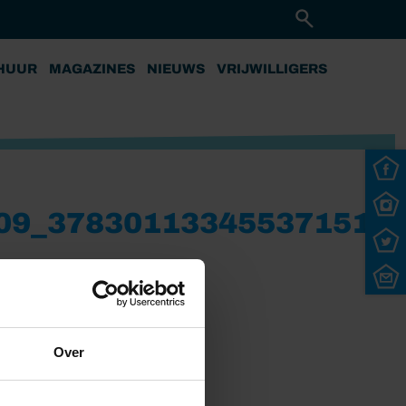
HUUR
MAGAZINES
NIEUWS
VRIJWILLIGERS
09_378301133455371517
Over