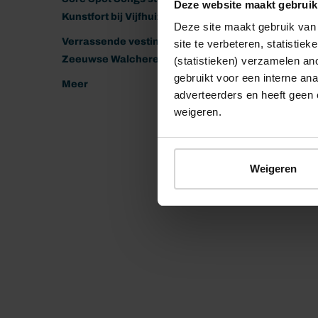
Deze website maakt gebruik
Kunstfort bij Vijfhuizen
Deze site maakt gebruik van 
Verrassende vestingen van het
site te verbeteren, statistie
Zeeuwse Walcheren
(statistieken) verzamelen a
gebruikt voor een interne ana
Meer
adverteerders en heeft geen 
weigeren.
Weigeren
© 2026 Stichting Forten Nederland