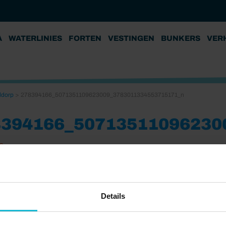
A
WATERLINIES
FORTEN
VESTINGEN
BUNKERS
VER
ddorp
>
278394166_5071351109623009_3783011334553715171_n
8394166_50713511096230
2
Details