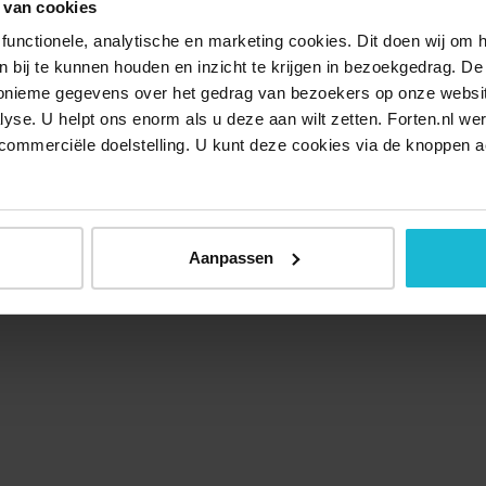
 van cookies
functionele, analytische en marketing cookies. Dit doen wij om
ken bij te kunnen houden en inzicht te krijgen in bezoekgedrag. D
nonieme gegevens over het gedrag van bezoekers op onze websi
lyse. U helpt ons enorm als u deze aan wilt zetten. Forten.nl we
commerciële doelstelling. U kunt deze cookies via de knoppen a
Aanpassen
Over ons
Doneer nu
Disclaimer
Contact
Forten.nl wordt onders