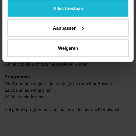
geen commerciële doelstelling. U kunt deze cookies via
de knoppen accepteren, beheren of weigeren.
Alles toestaan
Sit down and take it away habibi
Welkom habibi! Waan je in het Midden Oosten op ons terras vol met
flikkerende kaarslichtjes, heerlijke geuren van de sish tawook en
Aanpassen
tafels op ruim 1,5 meter afstand van elkaar. Het drie gangen diner
wordt ter plekke bereid door de chefs. In de bar serveren ze
natuurlijk Effes bier, heerlijke Libanese wijnen en de bijzondere
Weigeren
Oriental Gin & Tonic. De menuprijs voor het Midden-Oosterse diner
bedraagt € 49,50 per persoon. Dit is exclusief drankjes, deze
kunnen op de avond zelf afgerekend worden.
Programma
19.00 uur: ontvangst in de prachtige tuin van Fier Bussum
19.30 uur: aanvang diner
22.30 uur einde diner
Het gehele programma vindt buiten in de tuin van Fier plaatst.