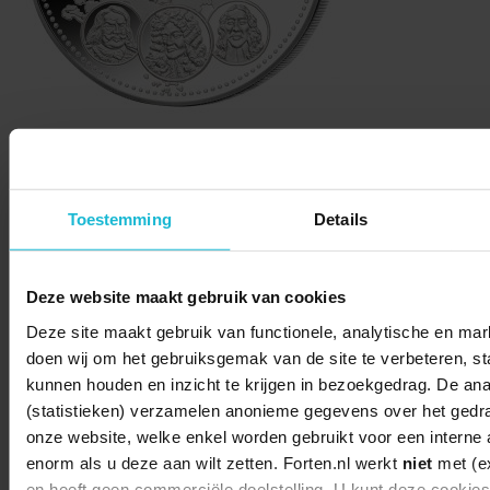
Deel dit
Toestemming
Details
Deze website maakt gebruik van cookies
© 2026 Stichting Forten Nederland
Deze site maakt gebruik van functionele, analytische en mark
Over ons
Doneer nu
Disclaimer
Contact
doen wij om het gebruiksgemak van de site te verbeteren, stat
Forten.nl wordt ondersteund door de
kunnen houden en inzicht te krijgen in bezoekgedrag. De ana
(statistieken) verzamelen anonieme gegevens over het gedr
onze website, welke enkel worden gebruikt voor een interne 
enorm als u deze aan wilt zetten. Forten.nl werkt
niet
met (ex
en heeft geen commerciële doelstelling. U kunt deze cookie