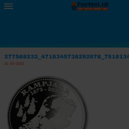
277568232_4718345738292678_751813
31-03-2022