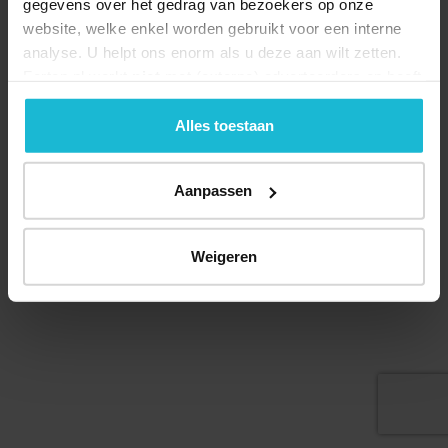
gegevens over het gedrag van bezoekers op onze
website, welke enkel worden gebruikt voor een interne
analyse. U helpt ons enorm als u deze aan wilt zetten.
Forten.nl werkt
niet
met (externe) adverteerders en heeft
geen commerciële doelstelling. U kunt deze cookies via
de knoppen accepteren, beheren of weigeren.
Alles toestaan
© 2026 Stichting Forten Nederland
Over ons
Doneer nu
Disclaimer
Contact
Aanpassen
Forten.nl wordt ondersteund door de
Weigeren