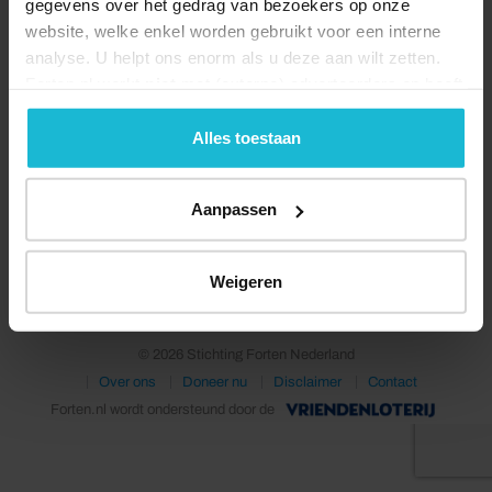
gegevens over het gedrag van bezoekers op onze
website, welke enkel worden gebruikt voor een interne
analyse. U helpt ons enorm als u deze aan wilt zetten.
Forten.nl werkt
niet
met (externe) adverteerders en heeft
geen commerciële doelstelling. U kunt deze cookies via
de knoppen accepteren, beheren of weigeren.
Alles toestaan
Aanpassen
Deel dit
Weigeren
© 2026 Stichting Forten Nederland
Over ons
Doneer nu
Disclaimer
Contact
Forten.nl wordt ondersteund door de