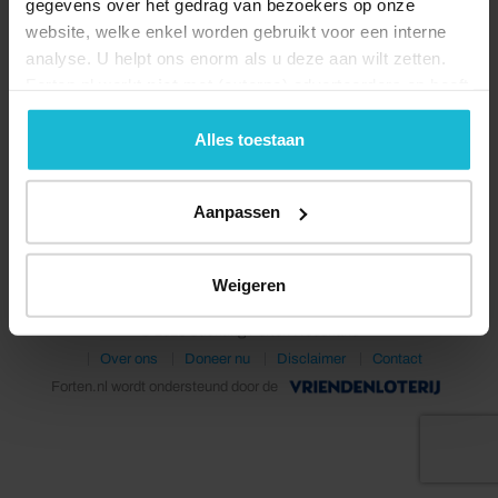
gegevens over het gedrag van bezoekers op onze
website, welke enkel worden gebruikt voor een interne
analyse. U helpt ons enorm als u deze aan wilt zetten.
Forten.nl werkt
niet
met (externe) adverteerders en heeft
geen commerciële doelstelling. U kunt deze cookies via
de knoppen accepteren, beheren of weigeren.
Alles toestaan
Deel dit
Aanpassen
Weigeren
© 2026 Stichting Forten Nederland
Over ons
Doneer nu
Disclaimer
Contact
Forten.nl wordt ondersteund door de