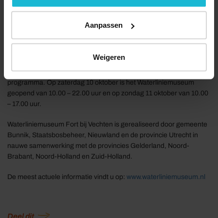
was gebouwd. Architect Penne Hangelbroek heeft op het fort in
een ‘strook’ van 80 meter breed de situatie van circa 1880
Aanpassen
gereconstrueerd.
Informatie openingsweekend
Weigeren
Naast de vaste programmering in het Waterliniemuseum staan er
speciaal voor het openingsweekend extra activiteiten op het
programma. Op zaterdag 10 oktober is het Waterliniemuseum
geopend van 10.00 – 22.00 uur en op zondag 11 oktober van 10.00
– 17.00 uur.
Waterliniemuseum Fort bij Vechten is gerealiseerd door gemeente
Bunnik, Staatsbosbeheer, Nieuwland en de provincie Utrecht in
nauwe samenwerking met de provincies Gelderland, Noord-
Brabant, Noord-Holland en Zuid-Holland.
De meest actuele informatie vindt u op:
www.waterliniemuseum.nl
Deel dit