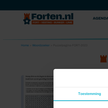
AGEND
Home
>
Woordzoeker
>
Puzzelpagina-FORT-2023
Toestemming