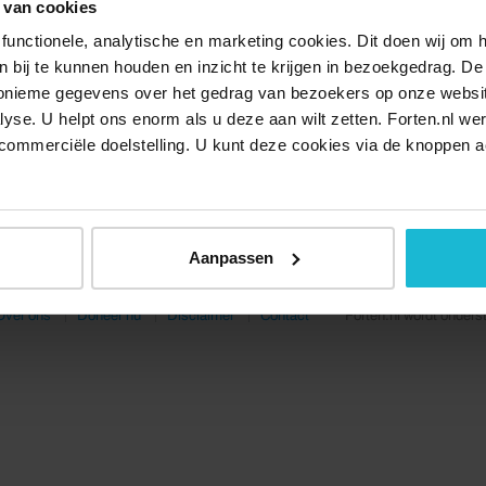
 van cookies
functionele, analytische en marketing cookies. Dit doen wij om
ken bij te kunnen houden en inzicht te krijgen in bezoekgedrag. D
nonieme gegevens over het gedrag van bezoekers op onze websi
lyse. U helpt ons enorm als u deze aan wilt zetten. Forten.nl we
commerciële doelstelling. U kunt deze cookies via de knoppen a
Aanpassen
Over ons
Doneer nu
Disclaimer
Contact
Forten.nl wordt onders