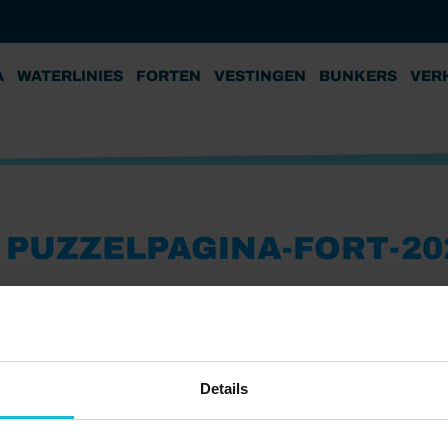
A
WATERLINIES
FORTEN
VESTINGEN
BUNKERS
VER
PUZZELPAGINA-FORT-20
Details