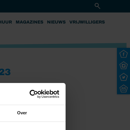
HUUR
MAGAZINES
NIEUWS
VRIJWILLIGERS
23
Over