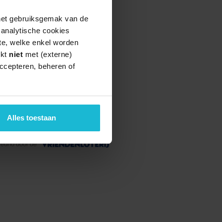
 het gebruiksgemak van de
e analytische cookies
te, welke enkel worden
rkt
niet
met (externe)
ccepteren, beheren of
Alles toestaan
teund door de