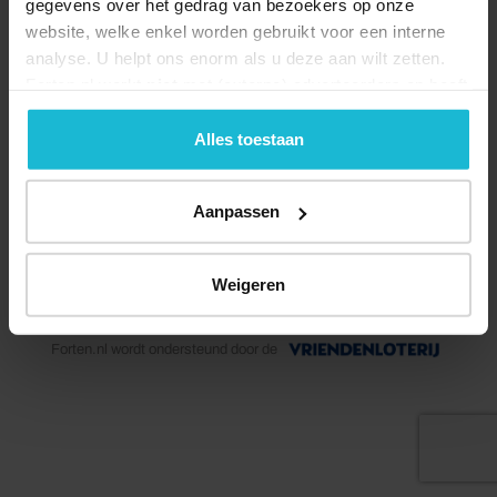
gegevens over het gedrag van bezoekers op onze
website, welke enkel worden gebruikt voor een interne
analyse. U helpt ons enorm als u deze aan wilt zetten.
Forten.nl werkt
niet
met (externe) adverteerders en heeft
geen commerciële doelstelling. U kunt deze cookies via
de knoppen accepteren, beheren of weigeren.
Alles toestaan
Deel dit
Aanpassen
Weigeren
© 2026 Stichting Forten Nederland
Over ons
Doneer nu
Disclaimer
Contact
Forten.nl wordt ondersteund door de