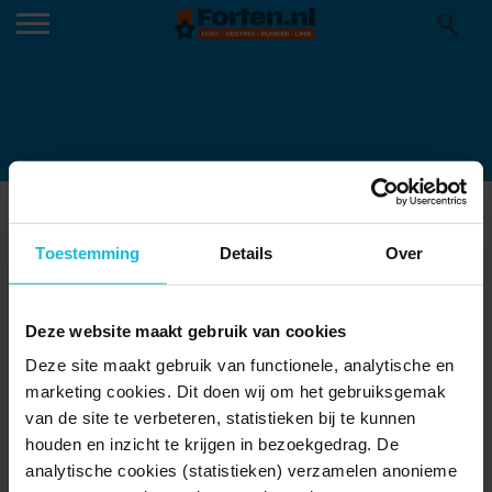
DUTCH NATIONAL PARK WITH INSECTS
HOTEL IN COLORFUL GARDEN
Toestemming
Details
Over
03-02-2026
Dutch national park with insects hotel in colorful garden
Deze website maakt gebruik van cookies
Deze site maakt gebruik van functionele, analytische en
marketing cookies. Dit doen wij om het gebruiksgemak
van de site te verbeteren, statistieken bij te kunnen
houden en inzicht te krijgen in bezoekgedrag. De
analytische cookies (statistieken) verzamelen anonieme