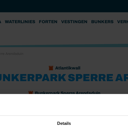
A
WATERLINIES
FORTEN
VESTINGEN
BUNKERS
VER
rre Arendsduin
Atlantikwall
UNKERPARK SPERRE A
Bunkerpark Sperre Arendsduin
zande ligt het Bunkerpark Sperre Arendsduin. In dit
 waarvan de nooduitgang in originele staat is
Details
richt manschappenverblijf en een 2 persoons