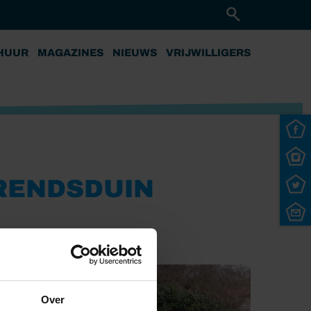
HUUR
MAGAZINES
NIEUWS
VRIJWILLIGERS
RENDSDUIN
Over