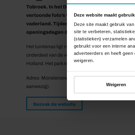
Tobroek. In het Duits keukengebouw is een un
Deze website maakt gebruik
vertoonde foto’s van overwonnen Duitse solda
vaderland. Tijdens de openingstijden van de In
Deze site maakt gebruik van 
site te verbeteren, statistie
openingsdagen doorlopend rondleidingen
(statistieken) verzamelen a
gebruikt voor een interne ana
Het tuinterras ligt naast een voormalig keukengebo
adverteerders en heeft geen 
onderdeel van de verdediging van de belangrijke e
weigeren.
Holland. Het park is te bereiken via de Intratuinwinke
Adres: Monsterseweg 129 in 's-Gravenzande en er 
Weigeren
aanwezig).
Bezoek de website