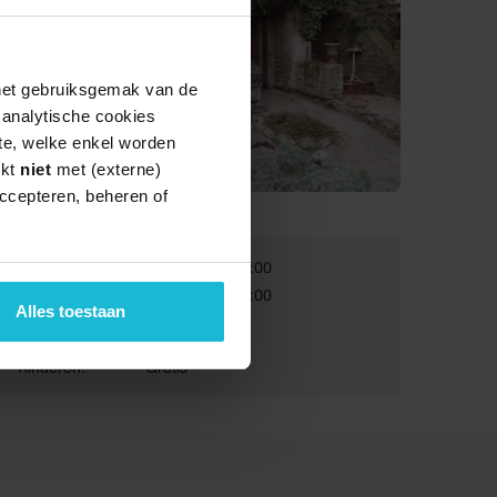
 het gebruiksgemak van de
e analytische cookies
te, welke enkel worden
rkt
niet
met (externe)
ccepteren, beheren of
Van:
08-08-2026 13:00
Tot:
08-08-2026 16:00
Alles toestaan
Volwassenen:
€ 5
Kinderen:
Gratis