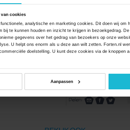
ieke Canadese fototentoonstelling met niet eerder
 van cookies
ten in het Westland, lopend de weg terug naar hun
tratuin gratis te bezichtigen. Ook zijn er op de
functionele, analytische en marketing cookies. Dit doen wij om
ken bij te kunnen houden en inzicht te krijgen in bezoekgedrag. D
nonieme gegevens over het gedrag van bezoekers op onze websi
lyse. U helpt ons enorm als u deze aan wilt zetten. Forten.nl we
uw wat nu dienst doet als filmzaaltje. Het complex was
commerciële doelstelling. U kunt deze cookies via de knoppen a
n meest noordelijke toegang van de Festung Hoek van
l en het tuincafé.
zijn voldoende gratis parkeerplaatsen (geen pinautomaat
Aanpassen
Delen: