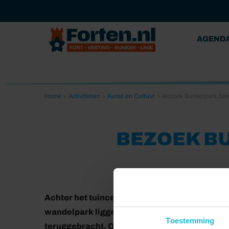
AGEND
Home
>
Activiteiten
>
Kunst en Cultuur
>
Bezoek Bunkerpark Spe
BEZOEK B
Achter het tuincentrum Intratuin in 's-Graven
wandelpark liggen een unieke geschutsbunker
Toestemming
teruggebracht. Ook vind je er een deels inge