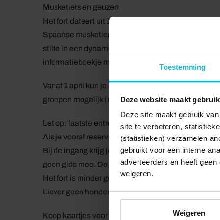
Musketiers en geuzen
Het fort dateert uit 1547. Binnen de metersdikke mu
Spaanse musketiers, watergeuzen, VOC-kooplieden, 
stilte in een dynamische, industriële omgeving, g
informatieboekje maak je zelfstandig een rondwandel
Toestemming
Vanaf 1 april kun je hier toegangskaarten kopen vo
Deze website maakt gebruik
groepen mogelijk (maximaal 25 deelnemers).
Deze site maakt gebruik van 
Let op: laatste entree sluit om 16.00
site te verbeteren, statistie
Als je vooraf reserveert, ben je er zeker van dat je na
(statistieken) verzamelen a
gebruikt voor een interne ana
Bij de ingang krijg je een informatieboekje met de l
adverteerders en heeft geen 
geen gids mee. De route duurt ongeveer 1,5 uur. Voo
weigeren.
Het fort is minder goed toegankelijk voor mensen m
Liever geen honden.
Weigeren
Koop kaartjes voor Bezoek Fort Rammekens