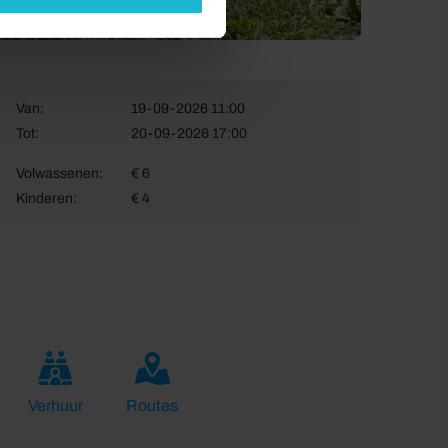
Van:
19-09-2026 11:00
Tot:
20-09-2026 17:00
Volwassenen:
€ 6
Kinderen:
€ 4
Verhuur
Routes