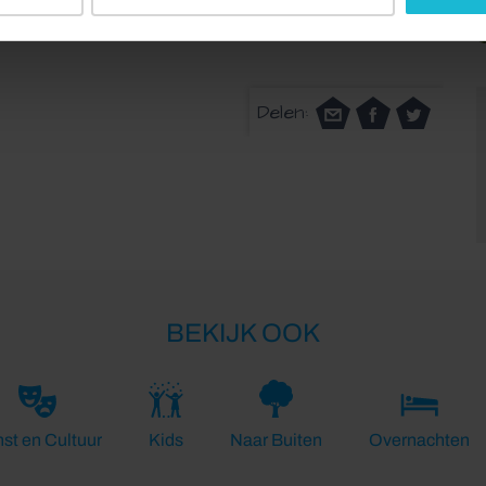
r/nl/flow_configs/webshop/steps/kies-uw-
Delen:
BEKIJK OOK
st en Cultuur
Kids
Naar Buiten
Overnachten