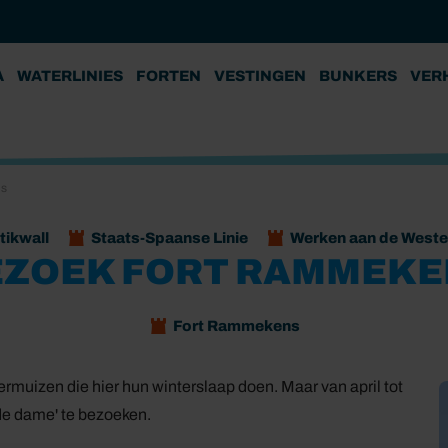
A
WATERLINIES
FORTEN
VESTINGEN
BUNKERS
VER
ns
tikwall
Staats-Spaanse Linie
Werken aan de Weste
EZOEK FORT RAMMEKE
Fort Rammekens
rmuizen die hier hun winterslaap doen. Maar van april tot
de dame' te bezoeken.