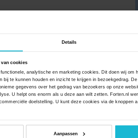
ren van het fort vind je sporen van vroegere bewoners:
Franse fusiliers en Duitse soldaten. Het is een plek van
elegen aan de boorden van de Westerschelde. Met een
ing door de tijd. Voor kinderen is er een foto puzzeltocht.
Details
or Fort Rammekens. Op aanvraag zijn er rondleidingen voor
 van cookies
functionele, analytische en marketing cookies. Dit doen wij om
ken bij te kunnen houden en inzicht te krijgen in bezoekgedrag. D
ar binnen kunt en hoef je niet in de rij te staan.
nonieme gegevens over het gedrag van bezoekers op onze websi
lyse. U helpt ons enorm als u deze aan wilt zetten. Forten.nl we
ooproute en informatie over onderdelen van het fort. Er gaat
commerciële doelstelling. U kunt deze cookies via de knoppen a
r kinderen is er een puzzeltocht.
et een fysieke beperking.
Aanpassen