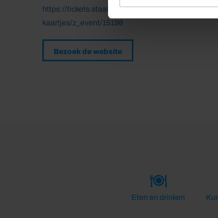
https://tickets.staatsbosbeheer.nl/staatsbosbehee
kaartjes/z_event/15198
Bezoek de website
Eten en drinken
Kun