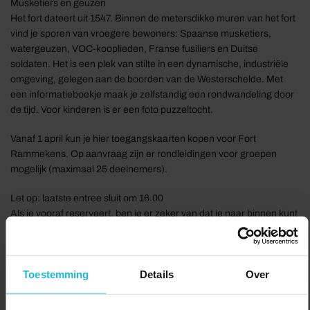
Musketiers en geuzen
Het fort dateert uit 1547. Binnen de metersdikke muren van het fort
vind je sporen van vroegere bewoners: Spaanse musketiers,
watergeuzen, VOC-kooplieden, Franse fusiliers en Duitse
soldaten. Het is een plek van stilte in een dynamische, industriële
omgeving, gelegen aan de boorden van de Westerschelde. Met
een informatieboekje maak je zelfstandig een rondwandeling door
de tijd. Voor kinderen is er een foto puzzeltocht.
Vanaf 1 april kun je hier toegangskaarten kopen voor Fort
Rammekens. Op aanvraag zijn er rondleidingen voor groepen
mogelijk (maximaal 25 deelnemers).
Let op: laatste entree sluit om 16.00
Als je vooraf reserveert, ben je er zeker van dat je naar binnen kunt
en hoef je niet in de rij te staan.
Bij de ingang krijg je een informatieboekje met de looproute en
informatie over onderdelen van het fort. Er gaat geen gids mee. De
Toestemming
Details
Over
route duurt ongeveer 1,5 uur. Voor kinderen is er een puzzeltocht.
Het fort is minder goed toegankelijk voor mensen met een fysieke
beperking.