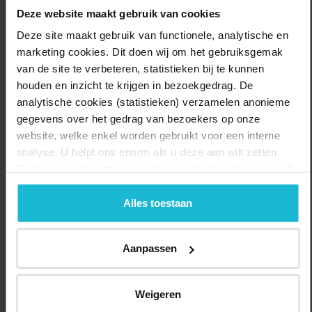
Liever geen honden.
Deze website maakt gebruik van cookies
Deze site maakt gebruik van functionele, analytische en
Koop kaartjes voor Bezoek Fort Rammekens
marketing cookies. Dit doen wij om het gebruiksgemak
https://tickets.staatsbosbeheer.nl/staatsbosbeheer/nl/flow_configs/w
van de site te verbeteren, statistieken bij te kunnen
uw-kaartjes/z_event/15198
houden en inzicht te krijgen in bezoekgedrag. De
analytische cookies (statistieken) verzamelen anonieme
Delen:
Bezoek de website
gegevens over het gedrag van bezoekers op onze
website, welke enkel worden gebruikt voor een interne
analyse. U helpt ons enorm als u deze aan wilt zetten.
Forten.nl werkt
niet
met (externe) adverteerders en heeft
geen commerciële doelstelling. U kunt deze cookies via
de knoppen accepteren, beheren of weigeren.
Alles toestaan
Aanpassen
Weigeren