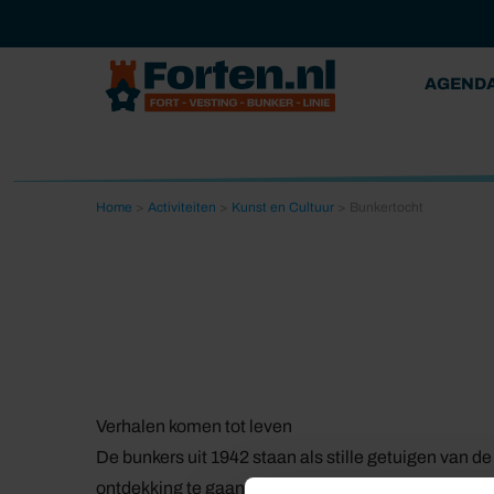
AGEND
Home
>
Activiteiten
>
Kunst en Cultuur
>
Bunkertocht
Verhalen komen tot leven
De bunkers uit 1942 staan als stille getuigen van 
ontdekking te gaan. Tijdens de Bunkertocht van circ