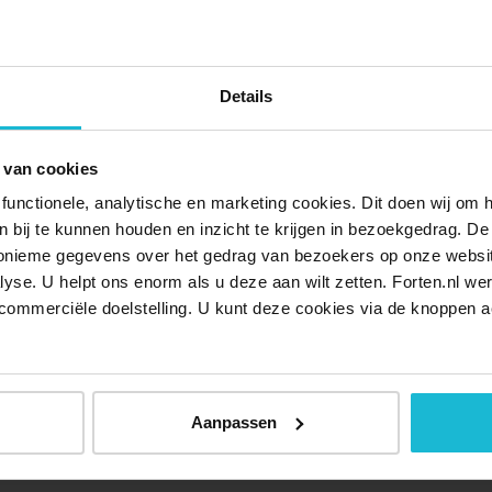
eleefd. Een aantal bunkers zijn van binnen te bewonderen.
ekkingstocht compleet!
Details
nderen tot 13 jaar en € 7,50 p.p. voor 13 jaar en ouder. De
 van cookies
functionele, analytische en marketing cookies. Dit doen wij om
ken bij te kunnen houden en inzicht te krijgen in bezoekgedrag. D
rtocht in het Nederlands en past zich eventueel aan naar
nonieme gegevens over het gedrag van bezoekers op onze websi
lyse. U helpt ons enorm als u deze aan wilt zetten. Forten.nl we
is er zowel een Nederlandstalige als Duitstalige
commerciële doelstelling. U kunt deze cookies via de knoppen a
dleiding van 10.30u tot 11.30u en een Duitstalige van
Aanpassen