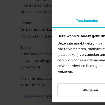
tijdens de oorlog op deze plek hebben gewerkt en g
Neem een zaklampje mee, want dat maakt de ontd
Toestemming
Kosten
De kosten voor deelname bedragen € 4,50 p.p. voor ki
Deze website maakt gebruik
tocht duurt circa één uur. Let op: vol = vol.
Deze site maakt gebruik van 
Talen
site te verbeteren, statistie
In het voor- en naseizoen verzorgt de gids de bunke
(statistieken) verzamelen a
gebruikt voor een interne ana
de samenstelling van de groep. In juli en augustus 
adverteerders en heeft geen 
bunkertocht.
weigeren.
* In juli en augustus is er een Nederlandstalige ron
11.45u tot 12.45u.
Weigeren
https://www.groedepodium.nl/bunkertocht