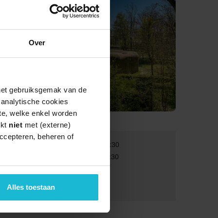
Over
 het gebruiksgemak van de
e analytische cookies
te, welke enkel worden
rkt
niet
met (externe)
ccepteren, beheren of
Van:
22-10-2026 10:30
Tot:
22-10-2026 11:30
Volwassenen:
€ 7,50
Alles toestaan
Kinderen:
€ 4,50