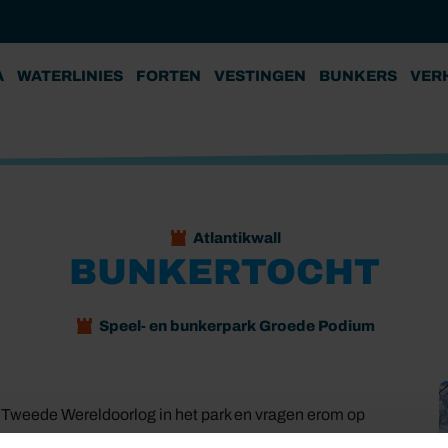
A
WATERLINIES
FORTEN
VESTINGEN
BUNKERS
VER
Atlantikwall
BUNKERTOCHT
Speel- en bunkerpark Groede Podium
de Tweede Wereldoorlog in het park en vragen erom op
a één uur vertelt onze gids hoe 250 Duitse militairen