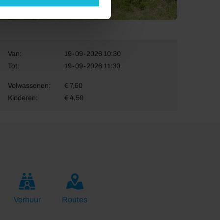
Van:
19-09-2026 10:30
Tot:
19-09-2026 11:30
Volwassenen:
€ 7,50
Kinderen:
€ 4,50
Verhuur
Routes