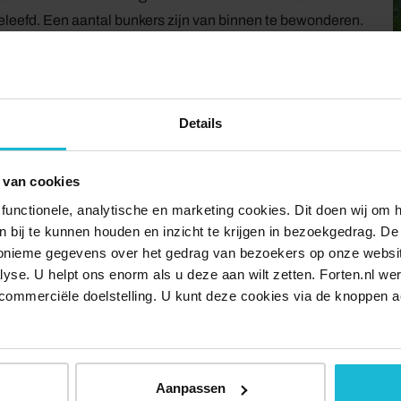
eleefd. Een aantal bunkers zijn van binnen te bewonderen.
ekkingstocht compleet!
nderen tot 13 jaar en € 7,50 p.p. voor 13 jaar en ouder. De
Details
 van cookies
rtocht in het Nederlands en past zich eventueel aan naar
functionele, analytische en marketing cookies. Dit doen wij om
ken bij te kunnen houden en inzicht te krijgen in bezoekgedrag. D
is er zowel een Nederlandstalige als Duitstalige
nonieme gegevens over het gedrag van bezoekers op onze websi
lyse. U helpt ons enorm als u deze aan wilt zetten. Forten.nl we
commerciële doelstelling. U kunt deze cookies via de knoppen a
dleiding van 10.30u tot 11.30u en een Duitstalige van
Aanpassen