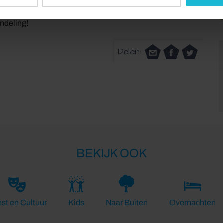
uten voor aanvang bij het startpunt bij de bunker voor 't
ndeling!
Delen:
BEKIJK OOK
st en Cultuur
Kids
Naar Buiten
Overnachten