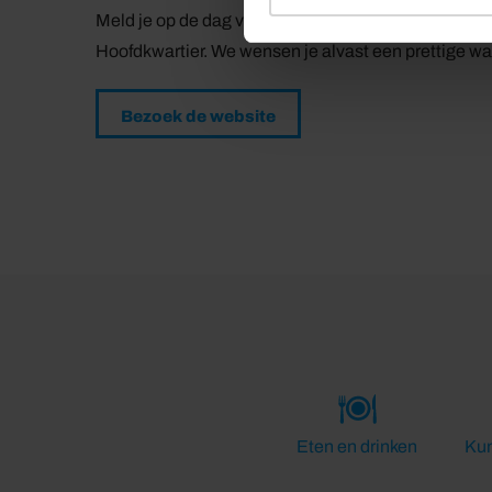
Meld je op de dag van de Bunkertocht minimaal 5 min
Hoofdkwartier. We wensen je alvast een prettige wa
Bezoek de website
Eten en drinken
Kun