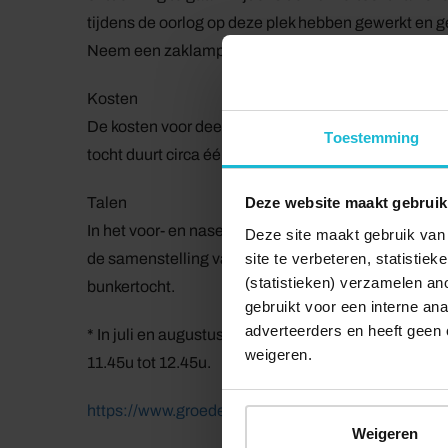
tijdens de oorlog op deze plek hebben gewerkt en g
Neem een zaklampje mee, want dat maakt de ontd
Kosten
De kosten voor deelname bedragen € 4,50 p.p. voor ki
Toestemming
tocht duurt circa één uur. Let op: vol = vol.
Talen
Deze website maakt gebruik
In het voor- en naseizoen verzorgt de gids de bunke
Deze site maakt gebruik van 
site te verbeteren, statistie
de samenstelling van de groep. In juli en augustus 
(statistieken) verzamelen a
bunkertocht.
gebruikt voor een interne ana
adverteerders en heeft geen 
* In juli en augustus is er een Nederlandstalige ron
weigeren.
11.45u tot 12.45u.
https://www.groedepodium.nl/bunkertocht
Weigeren