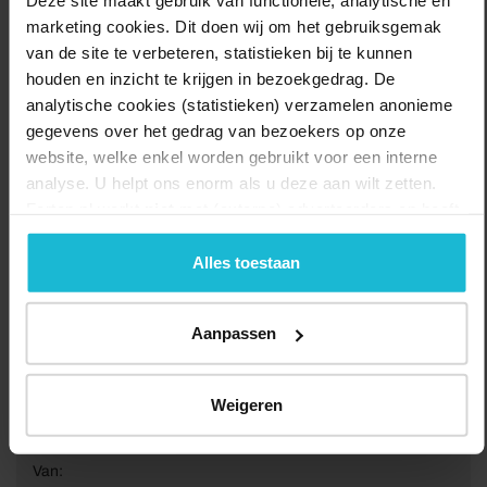
Deze site maakt gebruik van functionele, analytische en
Delen:
Bezoek de website
marketing cookies. Dit doen wij om het gebruiksgemak
van de site te verbeteren, statistieken bij te kunnen
houden en inzicht te krijgen in bezoekgedrag. De
analytische cookies (statistieken) verzamelen anonieme
gegevens over het gedrag van bezoekers op onze
website, welke enkel worden gebruikt voor een interne
analyse. U helpt ons enorm als u deze aan wilt zetten.
Forten.nl werkt
niet
met (externe) adverteerders en heeft
geen commerciële doelstelling. U kunt deze cookies via
de knoppen accepteren, beheren of weigeren.
Alles toestaan
Aanpassen
Weigeren
Van: