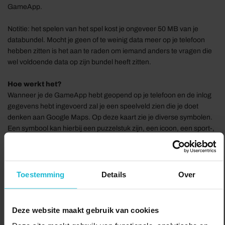
GameApp.
Notitie: het spelen van het spel kost je ongeveer 50 MB van je
databundel. Mocht je geen of te weinig data meer op je telefoon
hebben zitten is het aan te raden om iemand anders te vragen die
wel voldoende data op zijn bundel heeft zitten.
Hoe werkt het?
Wanneer je de GameApp hebt geopend op je telefoon en de inlog
gegevens hebt ingevoerd zal je een speelveld zien die je doet
denken aan Google Maps. Op deze kaart zie je diverse symbolen.
Een symbool kan hierbij een puzzelstuk zijn, een icoon, een sport-,
een audio- of video symbool. Wanneer je binnen een straal van 30
meter van het symbool komt zal er op de telefoon een vraag,
puzzel, muziekfragment, breinbreker, videofragment of raadsel
naar voren komen. Aan jou of jullie de taak om deze succesvol te
Toestemming
Details
Over
beantwoorden. Wanneer je de opdracht hebt gedaan zal deze
verdwijnen van de kaart en kan je door naar het volgende punt.
Deze website maakt gebruik van cookies
Hall of Fame