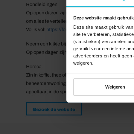
Rondleidingen
Op open dagen zijn rondleidingen onder begeleiding
Deze website maakt gebruik
om alles te vertellen over de historie van het
/
fort. 
Deze site maakt gebruik van 
Vol is vol!
https://fortbuitensluis.nl/zien-doen/
site te verbeteren, statistie
(statistieken) verzamelen a
Neem een kijkje bij de Zendamateurs
gebruikt voor een interne ana
Op open dagen zijn de zendamateurs meestal aanwez
adverteerders en heeft geen 
weigeren.
Horeca
Zin in koffie, thee of fris met appeltaart of een tost
beheerderswoning is een terrasje waar je wat kan dr
Weigeren
appeltaart in de speciale weekenden met rondleidi
Bezoek de website