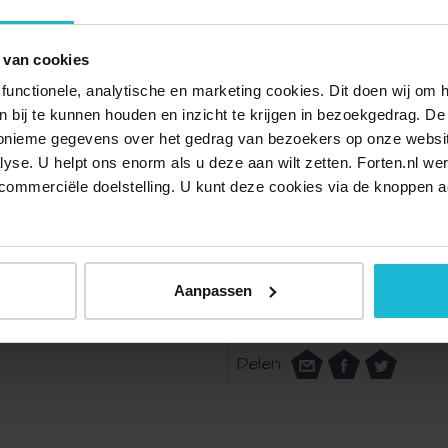
 van een gids mogelijk. Onze gidsen staan voor je klaar
 van cookies
De rondleidingen zijn gratis. Klik hier om je aan te melden.
functionele, analytische en marketing cookies. Dit doen wij om
ken bij te kunnen houden en inzicht te krijgen in bezoekgedrag. D
nonieme gegevens over het gedrag van bezoekers op onze websi
lyse. U helpt ons enorm als u deze aan wilt zetten. Forten.nl we
ig. Zij geven graag meer uitleg over hun activiteiten.
commerciële doelstelling. U kunt deze cookies via de knoppen a
i? Ook daarvoor ben je welkom op Fort Buitensluis. Bij de
inken en soms wat lekkers er bij kan bestellen. Zoals
Aanpassen
ngen.
Delen: