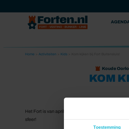
AGEND
Home
>
Activiteiten
>
Kids
>
Kom kijken bij Fort Buitensluis!
Koude Oorlo
KOM KI
Het Fort is van april tot en met oktober regelmatig 
sfeer!
Toestemming