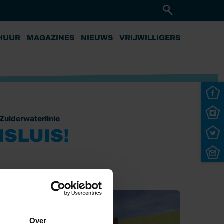
HUUR
MAGAZINES
NIEUWS
VRIJWILLIGERS
Zuiderwaterlinie
NSLUIS!
Over