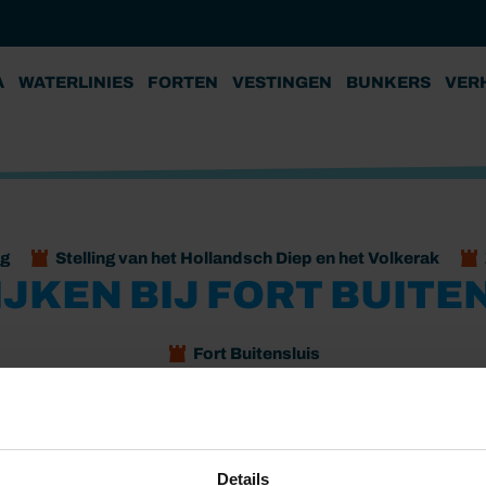
A
WATERLINIES
FORTEN
VESTINGEN
BUNKERS
VER
g
Stelling van het Hollandsch Diep en het Volkerak
JKEN BIJ FORT BUITE
Fort Buitensluis
open voor publiek. Toegang is gratis. Kom langs en proef de
Details