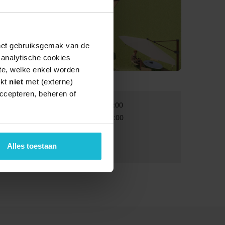
 het gebruiksgemak van de
e analytische cookies
te, welke enkel worden
rkt
niet
met (externe)
ccepteren, beheren of
Van:
12-09-2026 12:00
Tot:
13-09-2026 16:00
Volwassenen:
Gratis
Alles toestaan
Kinderen:
Gratis