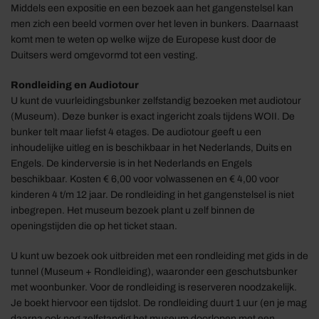
Middels een expositie en een bezoek aan het gangenstelsel kan
men zich een beeld vormen over het leven in bunkers. Daarnaast
komt men te weten op welke wijze de Europese kust door de
Duitsers werd omgevormd tot een vesting.
Rondleiding en Audiotour
U kunt de vuurleidingsbunker zelfstandig bezoeken met audiotour
(Museum). Deze bunker is exact ingericht zoals tijdens WOII. De
bunker telt maar liefst 4 etages. De audiotour geeft u een
inhoudelijke uitleg en is beschikbaar in het Nederlands, Duits en
Engels. De kinderversie is in het Nederlands en Engels
beschikbaar. Kosten € 6,00 voor volwassenen en € 4,00 voor
kinderen 4 t/m 12 jaar. De rondleiding in het gangenstelsel is niet
inbegrepen. Het museum bezoek plant u zelf binnen de
openingstijden die op het ticket staan.
U kunt uw bezoek ook uitbreiden met een rondleiding met gids in de
tunnel (Museum + Rondleiding), waaronder een geschutsbunker
met woonbunker. Voor de rondleiding is reserveren noodzakelijk.
Je boekt hiervoor een tijdslot. De rondleiding duurt 1 uur (en je mag
daarna ook nog zelfstandig het museum doorlopen met een