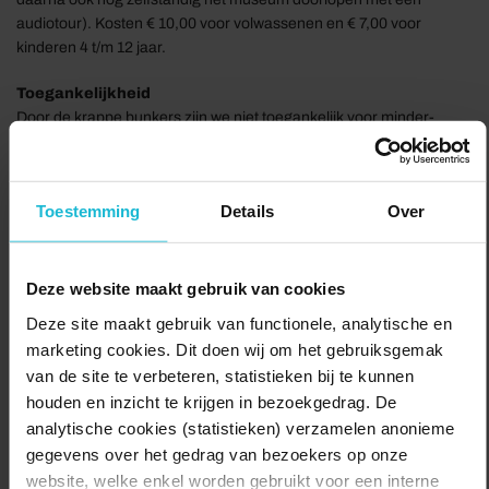
audiotour). Kosten € 10,00 voor volwassenen en € 7,00 voor
kinderen 4 t/m 12 jaar.
Toegankelijkheid
Door de krappe bunkers zijn we niet toegankelijk voor minder-
validen en rolstoelen. We hebben geen toilet. Honden zijn niet
toegestaan.
Toestemming
Details
Over
Historie
Gedurende de Tweede Wereldoorlog lieten de Duitsers een
verdedigingslinie aan de kust bouwen die zich uitstrekte van
Noorwegen tot de Franse/Spaanse grens. Een onderdeel daarvan
Deze website maakt gebruik van cookies
was Batterij Noordwijk, een door Nederlandse bunkerbouwers in
Deze site maakt gebruik van functionele, analytische en
opdracht van de bezetter gebouwd complex met zo’n 80
marketing cookies. Dit doen wij om het gebruiksgemak
installaties. Een groot deel daarvan is nog aanwezig onder het
van de site te verbeteren, statistieken bij te kunnen
duinzand. De bouwwerken varieerden van houten
houden en inzicht te krijgen in bezoekgedrag. De
douchegebouwen tot zware bunkers met wanden van drie meter
analytische cookies (statistieken) verzamelen anonieme
dik.
gegevens over het gedrag van bezoekers op onze
Adres & parkeren
website, welke enkel worden gebruikt voor een interne