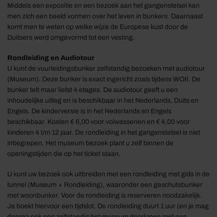
Middels een expositie en een bezoek aan het gangenstelsel kan
men zich een beeld vormen over het leven in bunkers. Daarnaast
komt men te weten op welke wijze de Europese kust door de
Duitsers werd omgevormd tot een vesting.
Rondleiding en Audiotour
U kunt de vuurleidingsbunker zelfstandig bezoeken met audiotour
(Museum). Deze bunker is exact ingericht zoals tijdens WOII. De
bunker telt maar liefst 4 etages. De audiotour geeft u een
inhoudelijke uitleg en is beschikbaar in het Nederlands, Duits en
Engels. De kinderversie is in het Nederlands en Engels
beschikbaar. Kosten € 6,00 voor volwassenen en € 4,00 voor
kinderen 4 t/m 12 jaar. De rondleiding in het gangenstelsel is niet
inbegrepen. Het museum bezoek plant u zelf binnen de
openingstijden die op het ticket staan.
U kunt uw bezoek ook uitbreiden met een rondleiding met gids in de
tunnel (Museum + Rondleiding), waaronder een geschutsbunker
met woonbunker. Voor de rondleiding is reserveren noodzakelijk.
Je boekt hiervoor een tijdslot. De rondleiding duurt 1 uur (en je mag
daarna ook nog zelfstandig het museum doorlopen met een