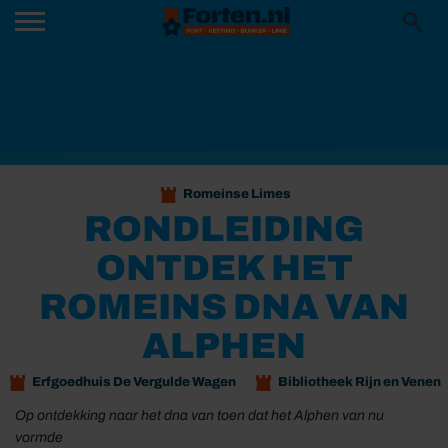
Romeinse Limes
RONDLEIDING
ONTDEK HET
ROMEINS DNA VAN
ALPHEN
Erfgoedhuis De Vergulde Wagen
Bibliotheek Rijn en Venen
Op ontdekking naar het dna van toen dat het Alphen van nu
vormde