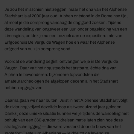
Je zou het misschien niet zeggen, maar het dna van het Alphense
Stadshart is al 2000 jaar oud. Alphen ontstond in de Romeinse tijd,
al moet je die oorsprong vandaag de dag goed zoeken. Tijdens
deze wandeling van ongeveer een uur, onder begeleiding van een
Limesgids, ontdek je na een bezoek aan de expositieruimte van
Erfgoedhuis De Vergulde Wagen hoe en waar het Alphense
erfgoed van nu zijn oorsprong vond.
Voordat de wandeling begint, ontvangen we je in De Vergulde
Wagen. Daar valt het nog steeds het tastbare, échte dna van
Alphen te bewonderen: bijzondere topvondsten die
amateurarcheologen de afgelopen decennia in het Stadshart
hebben opgegraven.
Daarna gaan we naar buiten. Juist in het Alphense Stadshart volgt
de rivier nog vrijwel dezelfde loop als tweeduizend jaar geleden.
Dankzij deze unieke situatie kunnen we je tijdens de wandeling met
behulp van een 360-graden tijdreisanimatie laten zien hoe deze
strategische ligging — die werd versterkt door de bouw van het
grote fort Castellum Albaniana — leidde tot de levendige