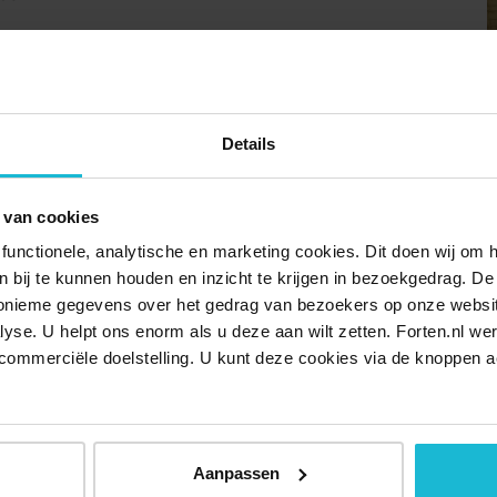
) waar de tijd lijkt stilgestaan te hebben. De sfeer van 1900
Details
s de Tweede Wereldoorlog de Duitse bezetter en daarna de
 van cookies
functionele, analytische en marketing cookies. Dit doen wij om
ken bij te kunnen houden en inzicht te krijgen in bezoekgedrag. D
nonieme gegevens over het gedrag van bezoekers op onze websi
dsen hebben zaklantaarns) er zijn drempels. Gangen zijn
lyse. U helpt ons enorm als u deze aan wilt zetten. Forten.nl we
toegankelijk voor mensen in een rolstoel. Kinderen alleen
commerciële doelstelling. U kunt deze cookies via de knoppen a
defensieterrein. Toegang krijg je alleen als je van tevoren
boortedatum.
Aanpassen
ijke Marine Jacht Club aan de Bevesierweg te Den Helder.