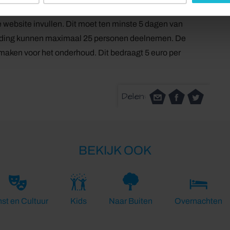
r gegeven. Om deel te nemen kunt u zich aanmelden op
 website invullen. Dit moet ten minste 5 dagen van
dleiding kunnen maximaal 25 personen deelnemen. De
ij maken voor het onderhoud. Dit bedraagt 5 euro per
Delen:
BEKIJK OOK
st en Cultuur
Kids
Naar Buiten
Overnachten