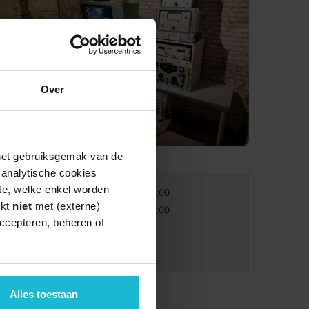
Over
 het gebruiksgemak van de
e analytische cookies
te, welke enkel worden
Van:
29-08-2026 13:00
rkt
niet
met (externe)
Tot:
29-08-2026 15:00
ccepteren, beheren of
Volwassenen:
€ 7,50
Kinderen:
€ 1
Alles toestaan