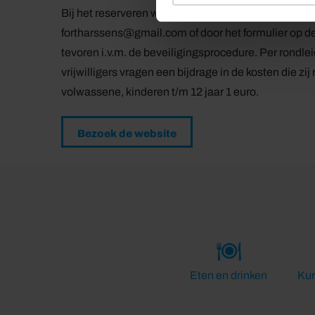
Bij het reserveren wordt hier meer informatie ove
fortharssens@gmail.com of door het formulier op de
tevoren i.v.m. de beveiligingsprocedure. Per ron
vrijwilligers vragen een bijdrage in de kosten die z
volwassene, kinderen t/m 12 jaar 1 euro.
Bezoek de website
Eten en drinken
Kun