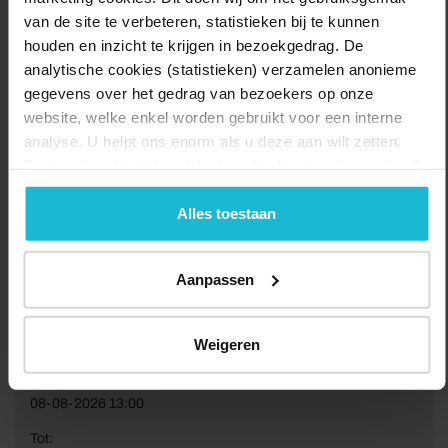
van de site te verbeteren, statistieken bij te kunnen
houden en inzicht te krijgen in bezoekgedrag. De
analytische cookies (statistieken) verzamelen anonieme
gegevens over het gedrag van bezoekers op onze
website, welke enkel worden gebruikt voor een interne
analyse. U helpt ons enorm als u deze aan wilt zetten.
Forten.nl werkt
niet
met (externe) adverteerders en heeft
geen commerciële doelstelling. U kunt deze cookies via
de knoppen accepteren, beheren of weigeren.
Alles toestaan
Aanpassen
Weigeren
Van:
08-08-2026 13:00
Tot: