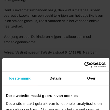
Bent u liever met uw handen bezig, dan kunt u materiaal uit een
beerput uitzoeken om een beeld te krijgen van het dagelijks leven
in en om een gasthuis, zoals Naarden er in het verleden enkele
heeft gehad.
Voor jong en oud. De kinderen krijgen na afloop een mooi
archeologendiploma!
Adres: Vestingmuseum | Westwalstraat 6 | 1411 PB Naarden
Meer informatie:
Het Nederlands Vestingmuseum
Delen:
Bezoek de website
Toestemming
Details
Over
Deze website maakt gebruik van cookies
Deze site maakt gebruik van functionele, analytische en
marketing cookies. Dit doen wij om het gebruiksgemak