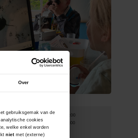
Over
 het gebruiksgemak van de
Van:
01-01-2026 12:00
e analytische cookies
Tot:
31-12-2026 17:00
te, welke enkel worden
rkt
niet
met (externe)
Volwassenen:
€ 12,50