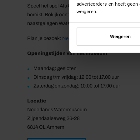
adverteerders en heeft geen 
Speel het spel Als Ons Water stijgt en ontdek jouw
weigeren.
bereikt. Bekijk een van de vele films in de Waterci
naastgelegen Waterspeelplaats. Het hele jaar kun je
Weigeren
Plan je bezoek:
Nederlands Watermuseum
Openingstijden van het museum
Maandag: gesloten
Dinsdag t/m vrijdag: 12.00 tot 17.00 uur
Zaterdag en zondag: 10.00 tot 17.00 uur
Locatie
Nederlands Watermuseum
Zijpendaalseweg 26-28
6814 CL Arnhem