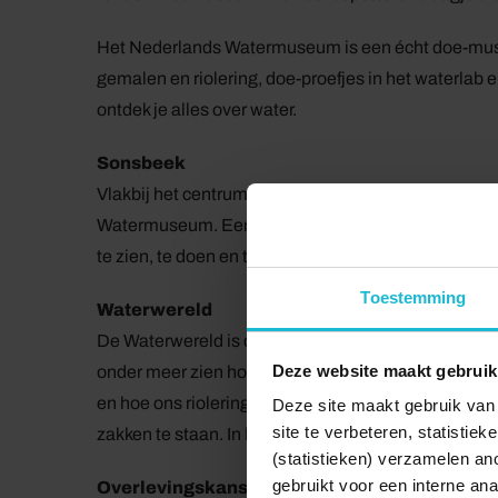
Het Nederlands Watermuseum is een écht doe-museu
gemalen en riolering, doe-proefjes in het waterlab e
ontdek je alles over water.
Sonsbeek
Vlakbij het centrum van Arnhem ligt het monument
Watermuseum. Een écht doe-museum voor het hele g
te zien, te doen en te beleven en ontdek hoe bijzond
Toestemming
Waterwereld
De Waterwereld is de vaste expositieruimte van he
Deze website maakt gebruik
onder meer zien hoe sluizen en gemalen een overst
en hoe ons rioleringsstelsel werkt. In de ondergrond
Deze site maakt gebruik van 
site te verbeteren, statistie
zakken te staan. In het Waterlab en de Waterwerkpl
(statistieken) verzamelen a
gebruikt voor een interne ana
Overlevingskansen