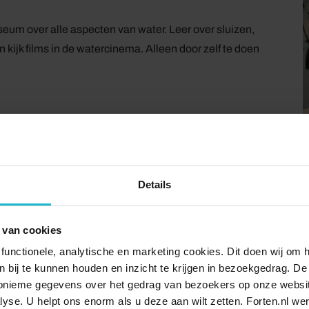
m over alle aspecten van water. Leer over sluizen,
n kijk films in de watercinema. Alleen door zelf te doen
ale park Sonsbeek, met daarin én onder het Nederlands
ezin. Maak kennis met alle aspecten van water door zelf
er water is!
Details
t museum. Meer dan 50 interactieve presentaties laten
 van cookies
roming voorkomen, uit hoeveel water het lichaam bestaat
se waterwereld is het 'verboden' met je handen in je
functionele, analytische en marketing cookies. Dit doen wij om
ken bij te kunnen houden en inzicht te krijgen in bezoekgedrag. D
aats kun je experimenteren als een échte Waterprofessor.
nonieme gegevens over het gedrag van bezoekers op onze websi
lyse. U helpt ons enorm als u deze aan wilt zetten. Forten.nl we