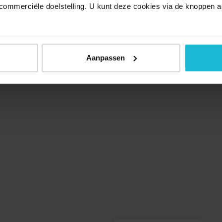
commerciële doelstelling. U kunt deze cookies via de knoppen a
 overlevingskansen als het dreigende water jouw huis heeft
nema. In de zomer kunnen de kleintjes pootje baden in de
 voor iets lekkers terecht bij Grand Café Aan de Beek.
Aanpassen