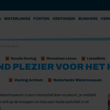
A
WATERLINIES
FORTEN
VESTINGEN
BUNKERS
VER
 het hele gezin
Koude Oorlog
Romeinse Limes
IJssellinie
D PLEZIER VOOR HET 
Vesting Arnhem
Nederlands Watermuseum
 Watermuseum is een interactief doe-museum; je ontdekt
elf op de knoppen en kies een leuke activiteit in of
!