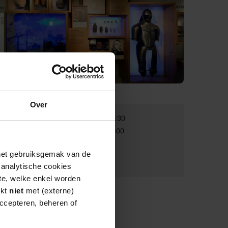
Over
Van:
01-01-2026 09:30
Tot:
31-12-2026 17:00
Volwassenen:
€ 9
 het gebruiksgemak van de
Kinderen:
Gratis
e analytische cookies
te, welke enkel worden
rkt
niet
met (externe)
ccepteren, beheren of