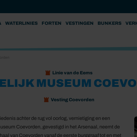
A
WATERLINIES
FORTEN
VESTINGEN
BUNKERS
VER
orden
Linie van de Eems
ELIJK MUSEUM COEV
Vesting Coevorden
denis achter de rug vol oorlog, vernietiging en een
 Museum Coevorden, gevestigd in het Arsenaal, neemt de
haal van Coevorden vanaf de eerste burggraaf tot en met