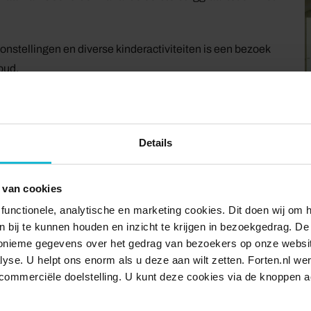
onstellingen en diverse kinderactiviteiten is een bezoek
oud.
Details
 van cookies
functionele, analytische en marketing cookies. Dit doen wij om
ken bij te kunnen houden en inzicht te krijgen in bezoekgedrag. D
nonieme gegevens over het gedrag van bezoekers op onze websi
lyse. U helpt ons enorm als u deze aan wilt zetten. Forten.nl we
commerciële doelstelling. U kunt deze cookies via de knoppen a
um Coevorden