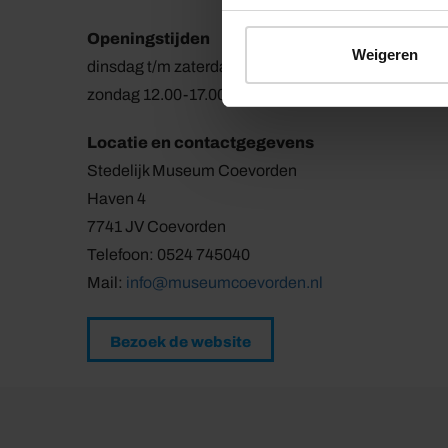
Openingstijden
Weigeren
dinsdag t/m zaterdag 09.30-17.00
zondag 12.00-17.00 uur
Locatie en contactgegevens
Stedelijk Museum Coevorden
Haven 4
7741 JV Coevorden
Telefoon: 0524 745040
Mail:
info@museumcoevorden.nl
Bezoek de website