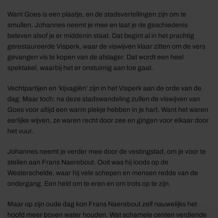
Want Goes is een plaatje, en de stadsvertellingen zijn om te
smullen. Johannes neemt je mee en laat je de geschiedenis
beleven alsof je er middenin staat. Dat begint al in het prachtig
gerestaureerde Visperk, waar de viswijven klaar zitten om de vers
gevangen vis te kopen van de afslager. Dat wordt een heel
spektakel, waarbij het er onstuimig aan toe gaat.
Vechtpartijen en ‘kijvagiën’ zijn in het Visperk aan de orde van de
dag. Maar toch: na deze stadswandeling zullen de viswijven van
Goes voor altijd een warm plekje hebben in je hart. Want het waren
eerlijke wijven, ze waren recht door zee en gingen voor elkaar door
het vuur.
Johannes neemt je verder mee door de vestingstad, om je voor te
stellen aan Frans Naerebout. Ooit was hij loods op de
Westerschelde, waar hij vele schepen en mensen redde van de
ondergang. Een held om te eren en om trots op te zijn.
Maar op zijn oude dag kon Frans Naerebout zelf nauwelijks het
hoofd meer boven water houden. Wat schamele centen verdiende