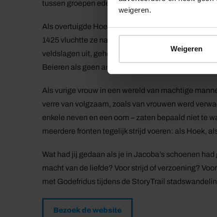
tussen groepen edelen, met als inzet macht en geld
weigeren.
Als overtuigde Hoek moest Jacoba haar Kabeljauwse 
1425 vluchtte ze naar Gouda en werd het stadskaste
Weigeren
veldslagen uit, geholpen door Goudse boeren en bo
Beieren als geen ander.”
Als vurige vrouw in een wereld van machtige manne
verre van volgzaam, zoals van vrouwen werd verwac
enkele neven en een oom – zaten bepaald niet te 
meerdere fronten tegelijk strijd voeren: als Hoek, a
Wat had jij gedaan als je in Jacoba’s schoenen had
macht van de liefde? Voor strijd of verzoening? Voo
met Godefridus tijdens de StoryTrail stadswandeli
Bezoek de website