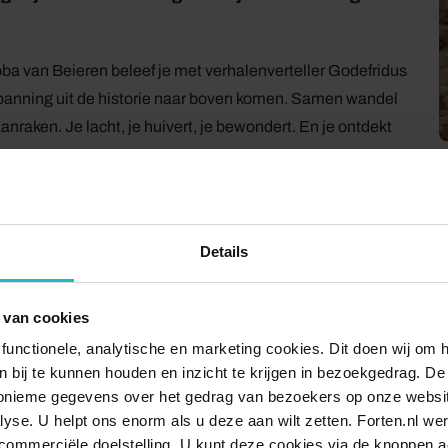
ba van Beieren beleef je met verhalenverteller Godefridus
anning uit de historie naar boven komen. Samen wandel
nraken. Je lacht, je huivert, je bewondert. En je ontdekt
cinerende figuren uit onze vaderlandse geschiedenis. Ze
Details
 alleen talloze steden, maar ook vier verschillende
 Gouda ontdek je de innige band tussen Jacoba en onze
 van cookies
functionele, analytische en marketing cookies. Dit doen wij om
 over de kracht en zwakheid van Jacoba, haar successen en
ken bij te kunnen houden en inzicht te krijgen in bezoekgedrag. D
nonieme gegevens over het gedrag van bezoekers op onze websi
coba gravin van Holland, Zeeland en Henegouwen. Geen
lyse. U helpt ons enorm als u deze aan wilt zetten. Forten.nl we
de Hoekse en Kabeljauwse twisten: een langdurig conflict
commerciële doelstelling. U kunt deze cookies via de knoppen a