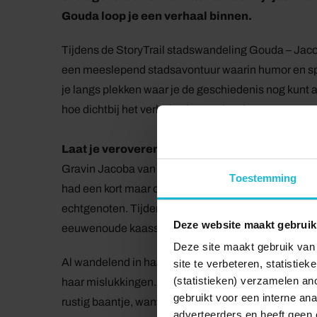
Gouda loop je een verhaal binnen.
Tijdens de StoryTrail stadswandeling Gouda – Jaco
een meeslepend stadsavontuur waarin humor en sp
je langs plekken waar je de geschiedenis nog kunt aa
hoe dichtbij het verleden ineens kan komen.
Laat je veroveren door Jacoba en Gouda
Gravin Jacoba van Beieren is een van de meest fas
Toestemming
had een kort maar onstuimig leven en veroverde niet
echtgenoten. Tijdens de StoryTrail stadswandeling
Deze website maakt gebruik
eeuwenoude kaasstad.
Deze site maakt gebruik van 
Al wandelend in haar voetspoor vertelt Godefridus
site te verbeteren, statistie
(statistieken) verzamelen a
haar mislukkingen. Begin vijftiende eeuw was Ja
gebruikt voor een interne ana
rustig baantje, want Holland werd verscheurd door 
adverteerders en heeft geen 