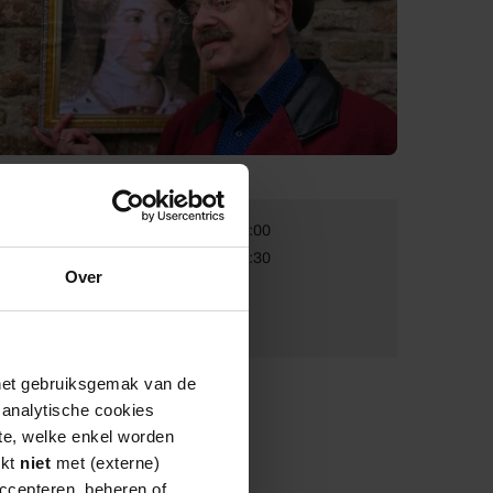
Van:
25-10-2026 14:00
Tot:
25-10-2026 15:30
Over
Volwassenen:
€ 19,95
Kinderen:
€ 12,50
 het gebruiksgemak van de
e analytische cookies
te, welke enkel worden
rkt
niet
met (externe)
ccepteren, beheren of