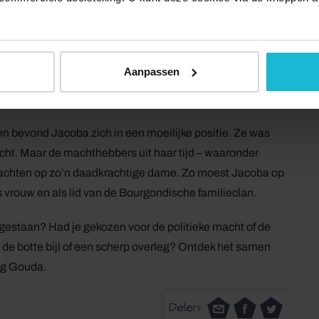
.
neef Filips van Bourgondië van het lijf zien te houden. In
el haar hoofdkwartier. Van daaruit vocht ze twee
Aanpassen
ogschutters. “Spelen met vuur. Dat kon gravin Jacoba van
n bevond Jacoba zich in een moeilijke positie. Ze was
ht. Maar de machthebbers uit haar tijd – waaronder
wachten op zo’n daadkrachtige dame. Zo moest Jacoba op
ls vrouw en als lid van de Bourgondische familieclan.
 gestaan? Had je gekozen voor de politieke macht of de
r de botte bijl of een scherp overleg? Ontdek het samen
ng Gouda.
Delen: