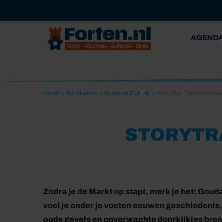
AGEND
Home
>
Activiteiten
>
Kunst en Cultuur
>
StoryTrail Theaterwand
STORYTR
Zodra je de Markt op stapt, merk je het: Gouda
voel je onder je voeten eeuwen geschiedenis, 
oude gevels en onverwachte doorkijkjes brengen