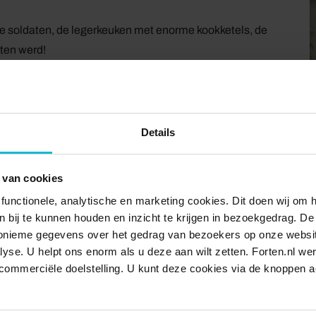
de soldaten, de legerkeuken met enorme kookketels, de
aten werd!
nd geopend van 11.00-16.00 uur. Daarnaast is het fort ook
als Hemelvaartsdag, het Landelijk Weekend van het
 Monumentenweekend (12 en 13 september).
Details
gen apart boeken
 van cookies
 entreeticket, dus
zonder rondleiding met een gids
.
functionele, analytische en marketing cookies. Dit doen wij om
ken bij te kunnen houden en inzicht te krijgen in bezoekgedrag. D
n tijdens een rondleiding met een gids.
nonieme gegevens over het gedrag van bezoekers op onze websi
lyse. U helpt ons enorm als u deze aan wilt zetten. Forten.nl we
commerciële doelstelling. U kunt deze cookies via de knoppen a
ikbaar via steile trappen met smalle treden. Hou hier