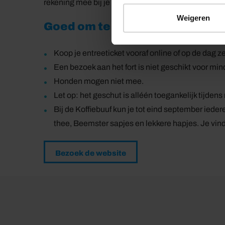
rekening mee bij je bezoek.
Weigeren
Goed om te weten
Koop je entreeticket vooraf online of op de dag ze
Een bezoek aan het fort is niet geschikt voor min
Honden mogen niet mee.
Let op: het geschut is alléén toegankelijk tijden
Bij de Koffiebuuf kun je tot eind september iede
thee, Beemster sapjes en lekkere hapjes. Je vin
Bezoek de website