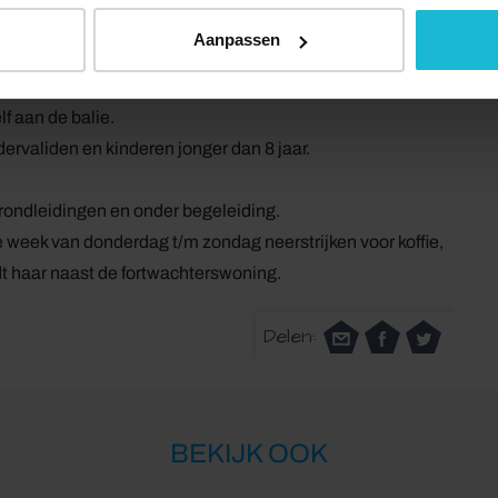
Aanpassen
lf aan de balie.
dervaliden en kinderen jonger dan 8 jaar.
s rondleidingen en onder begeleiding.
re week van donderdag t/m zondag neerstrijken voor koffie,
dt haar naast de fortwachterswoning.
Delen:
BEKIJK OOK