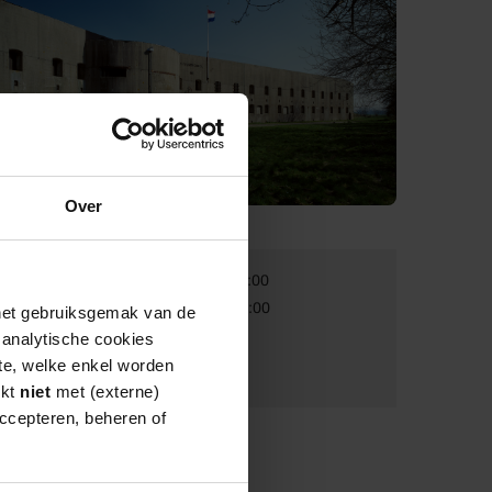
Over
Van:
13-09-2026 11:00
Tot:
13-09-2026 16:00
 het gebruiksgemak van de
e analytische cookies
Volwassenen:
€ 5
te, welke enkel worden
Kinderen:
€ 3
rkt
niet
met (externe)
ccepteren, beheren of