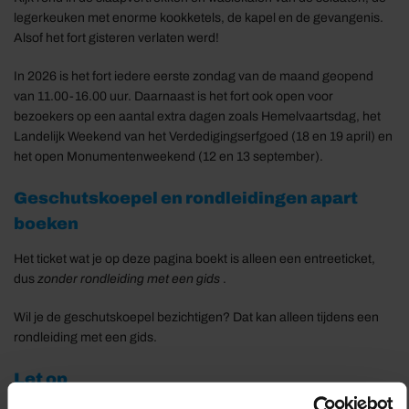
legerkeuken met enorme kookketels, de kapel en de gevangenis.
Alsof het fort gisteren verlaten werd!
In 2026 is het fort iedere eerste zondag van de maand geopend
van 11.00-16.00 uur. Daarnaast is het fort ook open voor
bezoekers op een aantal extra dagen zoals Hemelvaartsdag, het
Landelijk Weekend van het Verdedigingserfgoed (18 en 19 april) en
het open Monumentenweekend (12 en 13 september).
Geschutskoepel en rondleidingen apart
boeken
Het ticket wat je op deze pagina boekt is alleen een entreeticket,
dus
zonder rondleiding met een gids
.
Wil je de geschutskoepel bezichtigen? Dat kan alleen tijdens een
rondleiding met een gids.
Let op