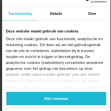
De bovenverdiepingen van het fort zijn slechts bereikbaar via steile
trappen met smalle treden. Hou hier rekening mee bij je bezoek.
Toestemming
Details
Over
Goed om te weten
Koop je entreeticket vooraf online of op de dag zelf aan de balie.
Deze website maakt gebruik van cookies
Een bezoek aan het fort is niet geschikt voor mindervaliden en
Deze site maakt gebruik van functionele, analytische en
kinderen jonger dan 8 jaar.
Honden mogen niet mee.
marketing cookies. Dit doen wij om het gebruiksgemak
Let op: het geschut is alléén toegankelijk tijdens rondleidingen
van de site te verbeteren, statistieken bij te kunnen
en onder begeleiding.
houden en inzicht te krijgen in bezoekgedrag. De
Bij de Koffiebuuf kun je tot eind september iedere week van
analytische cookies (statistieken) verzamelen anonieme
donderdag t/m zondag neerstrijken voor koffie, thee, Beemster
gegevens over het gedrag van bezoekers op onze
sapjes en lekkere hapjes. Je vindt haar naast de
website, welke enkel worden gebruikt voor een interne
fortwachterswoning.
analyse. U helpt ons enorm als u deze aan wilt zetten.
Forten.nl werkt
niet
met (externe) adverteerders en heeft
Delen:
Bezoek de website
geen commerciële doelstelling. U kunt deze cookies via
de knoppen accepteren, beheren of weigeren.
Alles toestaan