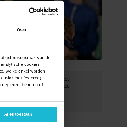
Over
 het gebruiksgemak van de
e analytische cookies
te, welke enkel worden
rkt
niet
met (externe)
Van:
05-08-2026 10:30
ccepteren, beheren of
Tot:
19-08-2026 14:00
Volwassenen:
€ 19,50
Kinderen:
€ 14
Alles toestaan