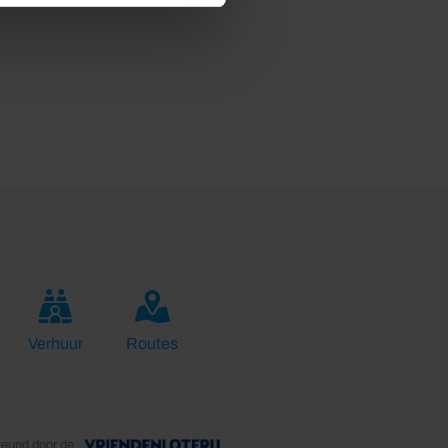
Verhuur
Routes
teund door de