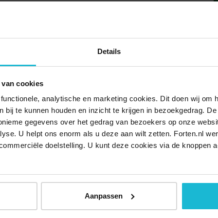
s internationaal worden gedeeld en welke verrassende
Details
s.nl
 van cookies
functionele, analytische en marketing cookies. Dit doen wij om
ken bij te kunnen houden en inzicht te krijgen in bezoekgedrag. D
.
nonieme gegevens over het gedrag van bezoekers op onze websi
lyse. U helpt ons enorm als u deze aan wilt zetten. Forten.nl we
elijk van leeftijd en eventuele kortingskaarten. In de
commerciële doelstelling. U kunt deze cookies via de knoppen a
af Muiden bij de prijs inbegrepen.
ooraf een ticket reserveren).
Aanpassen
ij VIP-KAART, I amsterdam City Card of ICOM-pas
r speciale tarieven via de Postcode Loterij Voordeelagenda.