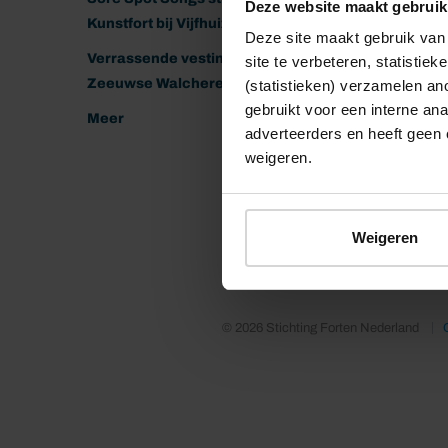
Deze website maakt gebruik
Kunstfort bij Vijfhuizen
Deze site maakt gebruik van 
Verrassende vestingen van het
site te verbeteren, statistie
Zeeuwse Walcheren
(statistieken) verzamelen a
gebruikt voor een interne ana
Meer
adverteerders en heeft geen 
weigeren.
Weigeren
© 2026 Stichting Forten Nederland