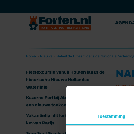
AGEND
Home
>
Nieuws
>
Beleef de Limes tijdens de Nationale Archeolo
NA
Fietsexcursie vanuit Houten langs de
historische Nieuwe Hollandse
11-06-202
Waterlinie
Kazerne Fort bij Abcoude klaar voor
een nieuwe toekomst
Vakantietip: dit fort ligt nog geen 20
Toestemming
km van Parijs
Sore Spot Songs strijkt neer op het