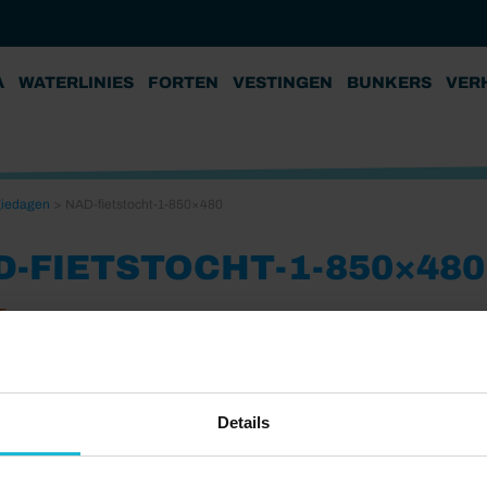
A
WATERLINIES
FORTEN
VESTINGEN
BUNKERS
VER
giedagen
>
NAD-fietstocht-1-850×480
D-FIETSTOCHT-1-850×480
5
Details