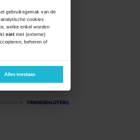
 het gebruiksgemak van de
e analytische cookies
te, welke enkel worden
rkt
niet
met (externe)
ccepteren, beheren of
Alles toestaan
teund door de