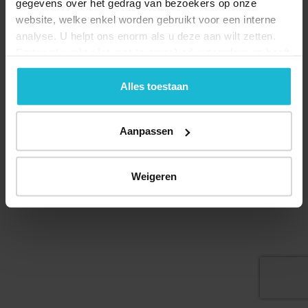
gegevens over het gedrag van bezoekers op onze
website, welke enkel worden gebruikt voor een interne
analyse. U helpt ons enorm als u deze aan wilt zetten.
Forten.nl werkt
niet
met (externe) adverteerders en heeft
Deel dit
geen commerciële doelstelling. U kunt deze cookies via
de knoppen accepteren, beheren of weigeren.
Alles toestaan
Aanpassen
© 2026 Stichting Forten Nederland
Over ons
Doneer nu
Disclaimer
Contact
Forten.nl wordt ondersteund door de
Weigeren