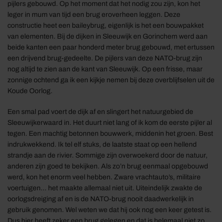
pijlers gebouwd. Op het moment dat het nodig zou zijn, kon het
leger in mum van tijd een brug eroverheen leggen. Deze
constructie heet een baileybrug, eigenlijk is het een bouwpakket
van elementen. Bij de dijken in Sleeuwijk en Gorinchem werd aan
beide kanten een paar honderd meter brug gebouwd, met ertussen
een drijvend brug-gedeelte. De pijlers van deze NATO-brug zijn
nog altijd te zien aan de kant van Sleeuwijk. Op een frisse, maar
zonnige ochtend ga ik een kijkje nemen bij deze overblijfselen uit de
Koude Oorlog.
Een smal pad voert de dijk af en slingert het natuurgebied de
Sleeuwijkerwaard in. Het duurt niet lang of ik kom de eerste pijler al
tegen. Een machtig betonnen bouwwerk, middenin het groen. Best
indrukwekkend. Ik tel elf stuks, de laatste staat op een hellend
strandje aan de rivier. Sommige zijn overwoekerd door de natuur,
anderen zijn goed te bekijken. Als zo’n brug eenmaal opgebouwd
werd, kon het enorm veel hebben. Zware vrachtauto’s, militaire
voertuigen… het maakte allemaal niet uit. Uiteindelijk zwakte de
oorlogsdreiging af en is de NATO-brug nooit daadwerkelijk in
gebruik genomen. Wel weten we dat hij ook nog een keer getest is.
Dus hier heeft zeker een brug gelegen en dat is helemaal niet zo