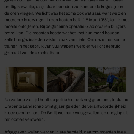
gaven door aan de commandant wat de resultaten waren. Geen
prettig karweitje, als je daar beneden zat konden de kogels je om
de oren vliegen. Wellicht was het soms ook wat saai, want we zien
meerdere inkervingen in een houten balk. ’18 Maart ’55’, kan ik met
moeite ontcijferen. Bij de geheime operatie Gladio waren burgers
betrokken. Die moesten kostte wat het kost hun mond houden,
zelfs hun gezinsleden wisten vaak van niets. Om deze mensen te
trainen in het gebruik van vuurwapens werd er wellicht gebruik
gemaakt van deze schietbaan.
Na verloop van tijd heeft de politie hier ook nog geoefend, totdat het
Brabants Landschap twintig jaar geleden de verantwoordelijkheid
kreeg over het fort. De Berlijnse muur was gevallen, de dreiging uit
het oosten verdween.
Afgegraven wallen werden in ere hersteld, daarom moesten twee