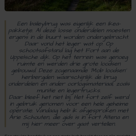
Een baileybrug was eigenlijk een Ikea-
pakketje. Al deze losse onderdelen moesten
ergens in de buurt worden ondergebracht.
Daar vond het leger wat op. Op
schootsafstand lag het Fort aan de
Uppelsche dijk. Op het terrein was genoeg
ruimte en werden drie grote loodsen
gebouwd. Deze zogenaamde ‘Mob loodsen’
herbergden waarschijnlijk de brug
onderdelen en ander oorlogsmateriaal, zoals
munitie en legertrucks.
Daar bleef het niet bij. Het fort zelf werd
in gebruik genomen voor een hele geheime
operatie. Vandaag heb ik afgesproken met
Arie Schouten, die gids is in fort Altena en
mij hier meer over gaat vertellen.