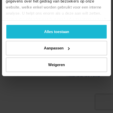
gegevens over het gedrag van bezoekers op onze
website, welke enkel worden gebruikt voor een interne
analyse. U helpt ons enorm als u deze aan wilt zetten.
Forten.nl werkt
niet
met (externe) adverteerders en heeft
geen commerciële doelstelling. U kunt deze cookies via
de knoppen accepteren, beheren of weigeren.
Alles toestaan
Deel dit
Aanpassen
© 2026 Stichting Forten Nederland
Weigeren
Over ons
Doneer nu
Disclaimer
Contact
Forten.nl wordt ondersteund door de