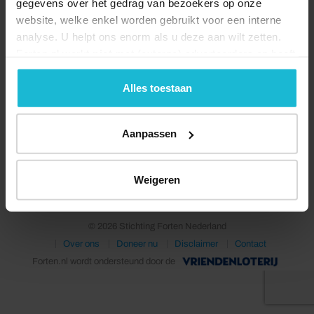
gegevens over het gedrag van bezoekers op onze
website, welke enkel worden gebruikt voor een interne
analyse. U helpt ons enorm als u deze aan wilt zetten.
Forten.nl werkt
niet
met (externe) adverteerders en heeft
geen commerciële doelstelling. U kunt deze cookies via
de knoppen accepteren, beheren of weigeren.
Alles toestaan
Aanpassen
Deel dit
Weigeren
© 2026 Stichting Forten Nederland
Over ons
Doneer nu
Disclaimer
Contact
Forten.nl wordt ondersteund door de