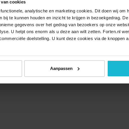
 van cookies
functionele, analytische en marketing cookies. Dit doen wij om
ken bij te kunnen houden en inzicht te krijgen in bezoekgedrag. D
nonieme gegevens over het gedrag van bezoekers op onze websi
lyse. U helpt ons enorm als u deze aan wilt zetten. Forten.nl we
commerciële doelstelling. U kunt deze cookies via de knoppen a
Over ons
Doneer nu
Disclaimer
Contact
Forten.nl wordt onders
Aanpassen