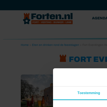
AGEND
Home
>
Eten en drinken rond de feestdagen
>
Fort Everdingen Ho
FORT EV
Toestemming