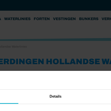
A
WATERLINIES
FORTEN
VESTINGEN
BUNKERS
VER
llandse Waterlinies
ERDINGEN HOLLANDSE W
Details