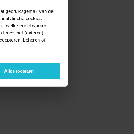
 het gebruiksgemak van de
e analytische cookies
te, welke enkel worden
rkt
niet
met (externe)
ccepteren, beheren of
teund door de
Alles toestaan