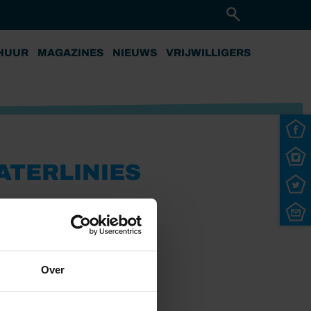
HUUR
MAGAZINES
NIEUWS
VRIJWILLIGERS
ATERLINIES
Over