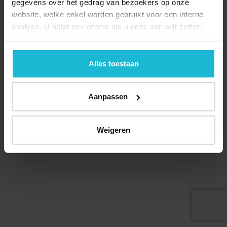
gegevens over het gedrag van bezoekers op onze
website, welke enkel worden gebruikt voor een interne
analyse. U helpt ons enorm als u deze aan wilt zetten.
Forten.nl werkt
niet
met (externe) adverteerders en heeft
geen commerciële doelstelling. U kunt deze cookies via
de knoppen accepteren, beheren of weigeren.
Alles toestaan
Aanpassen
© 2026 Stichting Forten Nederland
Over ons
Doneer nu
Disclaimer
Contact
Forten.nl wordt ondersteund door de
Weigeren