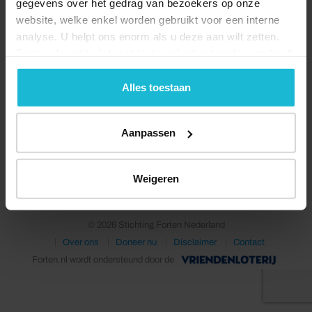
gegevens over het gedrag van bezoekers op onze
website, welke enkel worden gebruikt voor een interne
analyse. U helpt ons enorm als u deze aan wilt zetten.
Forten.nl werkt
niet
met (externe) adverteerders en heeft
geen commerciële doelstelling. U kunt deze cookies via
de knoppen accepteren, beheren of weigeren.
Alles toestaan
Aanpassen
Deel dit
Weigeren
© 2026 Stichting Forten Nederland
Over ons
Doneer nu
Disclaimer
Contact
Forten.nl wordt ondersteund door de