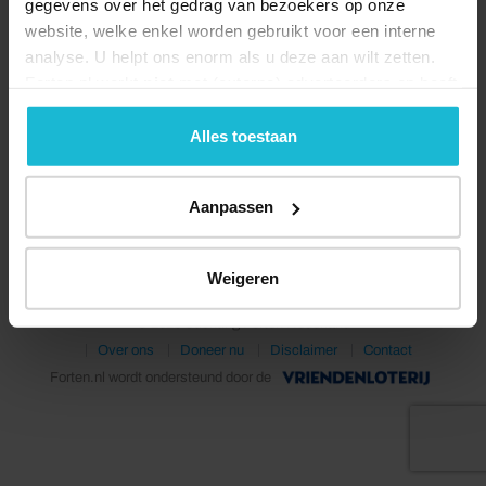
gegevens over het gedrag van bezoekers op onze
website, welke enkel worden gebruikt voor een interne
analyse. U helpt ons enorm als u deze aan wilt zetten.
Forten.nl werkt
niet
met (externe) adverteerders en heeft
geen commerciële doelstelling. U kunt deze cookies via
de knoppen accepteren, beheren of weigeren.
Alles toestaan
Deel dit
Aanpassen
Weigeren
© 2026 Stichting Forten Nederland
Over ons
Doneer nu
Disclaimer
Contact
Forten.nl wordt ondersteund door de