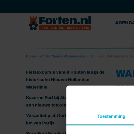
AGEND
Home
>
Amsterdamse Waterleidingduinen
>
wandeling-met-gids
WA
Fietsexcursie vanuit Houten langs de
historische Nieuwe Hollandse
27-03-202
Waterlinie
Kazerne Fort bij Abcoude klaar voor
een nieuwe toekomst
Vakantietip: dit fort ligt nog geen 20
Toestemming
km van Parijs
Sore Spot Songs strijkt neer op het