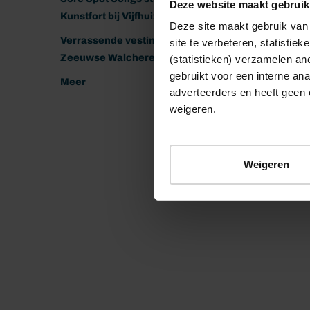
Deze website maakt gebruik
Kunstfort bij Vijfhuizen
Deze site maakt gebruik van 
Verrassende vestingen van het
site te verbeteren, statistie
Zeeuwse Walcheren
(statistieken) verzamelen a
gebruikt voor een interne ana
Meer
adverteerders en heeft geen 
weigeren.
Weigeren
© 2026 Stichting Forten Nederland