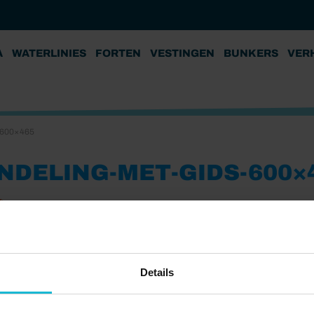
A
WATERLINIES
FORTEN
VESTINGEN
BUNKERS
VER
-600×465
NDELING-MET-GIDS-600×
4
Details