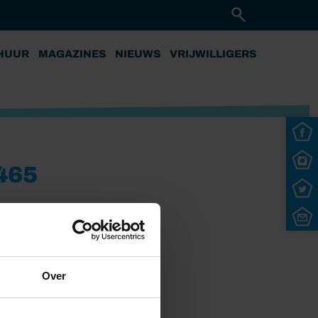
HUUR
MAGAZINES
NIEUWS
VRIJWILLIGERS
465
Over