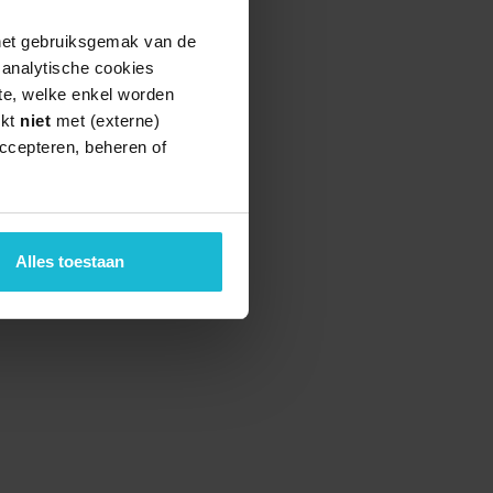
 het gebruiksgemak van de
e analytische cookies
te, welke enkel worden
rkt
niet
met (externe)
ccepteren, beheren of
Alles toestaan
teund door de