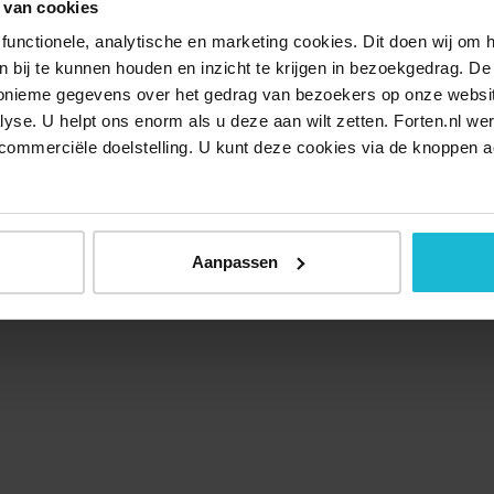
 van cookies
functionele, analytische en marketing cookies. Dit doen wij om
ken bij te kunnen houden en inzicht te krijgen in bezoekgedrag. D
nonieme gegevens over het gedrag van bezoekers op onze websi
lyse. U helpt ons enorm als u deze aan wilt zetten. Forten.nl we
commerciële doelstelling. U kunt deze cookies via de knoppen a
Aanpassen
Over ons
Doneer nu
Disclaimer
Contact
Forten.nl wordt onders