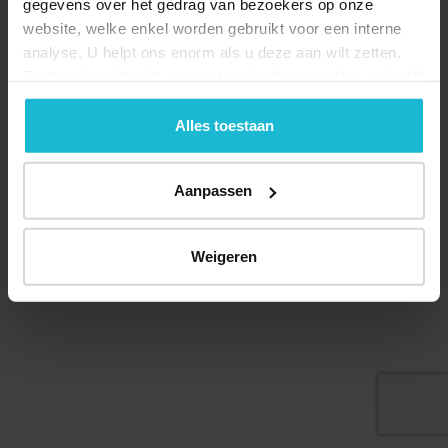
gegevens over het gedrag van bezoekers op onze
website, welke enkel worden gebruikt voor een interne
analyse. U helpt ons enorm als u deze aan wilt zetten.
Forten.nl werkt
niet
met (externe) adverteerders en heeft
geen commerciële doelstelling. U kunt deze cookies via
Deel dit
de knoppen accepteren, beheren of weigeren.
Alles toestaan
Aanpassen
© 2026 Stichting Forten Nederland
Over ons
Doneer nu
Disclaimer
Contact
Weigeren
Forten.nl wordt ondersteund door de