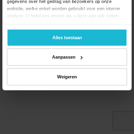
gegevens over het gedrag van bezoekers op onze
website, welke enkel worden gebruikt voor een interne
analyse. U helpt ons enorm als u deze aan wilt zetten.
Forten.nl werkt
niet
met (externe) adverteerders en heeft
geen commerciële doelstelling. U kunt deze cookies via
de knoppen accepteren, beheren of weigeren.
Alles toestaan
Deel dit
Aanpassen
© 2026 Stichting Forten Nederland
Weigeren
Over ons
Doneer nu
Disclaimer
Contact
Forten.nl wordt ondersteund door de