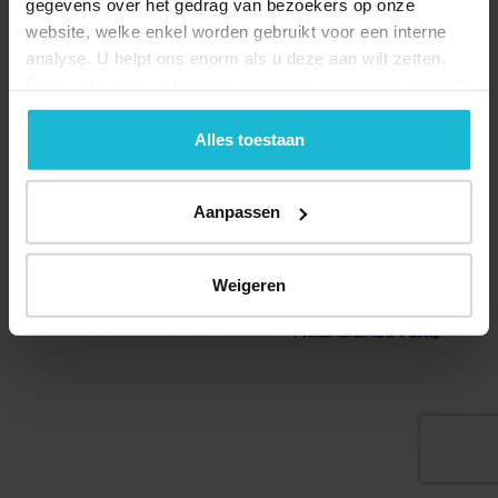
gegevens over het gedrag van bezoekers op onze
website, welke enkel worden gebruikt voor een interne
analyse. U helpt ons enorm als u deze aan wilt zetten.
Forten.nl werkt
niet
met (externe) adverteerders en heeft
geen commerciële doelstelling. U kunt deze cookies via
de knoppen accepteren, beheren of weigeren.
Alles toestaan
Deel dit
Aanpassen
© 2026 Stichting Forten Nederland
Weigeren
Over ons
Doneer nu
Disclaimer
Contact
Forten.nl wordt ondersteund door de