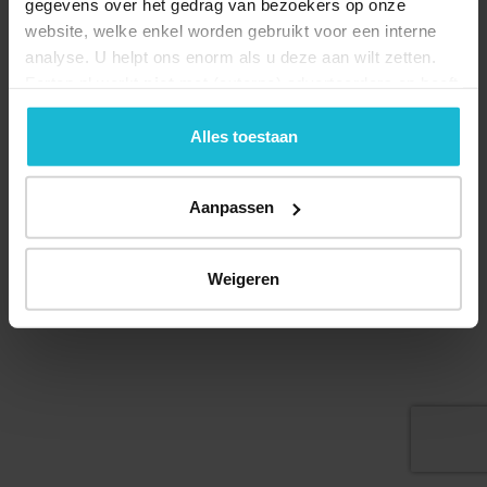
gegevens over het gedrag van bezoekers op onze
website, welke enkel worden gebruikt voor een interne
analyse. U helpt ons enorm als u deze aan wilt zetten.
Forten.nl werkt
niet
met (externe) adverteerders en heeft
geen commerciële doelstelling. U kunt deze cookies via
Deel dit
de knoppen accepteren, beheren of weigeren.
Alles toestaan
Aanpassen
© 2026 Stichting Forten Nederland
Over ons
Doneer nu
Disclaimer
Contact
Weigeren
Forten.nl wordt ondersteund door de