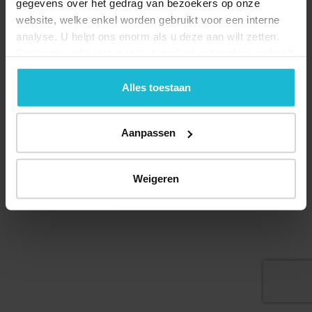
gegevens over het gedrag van bezoekers op onze
website, welke enkel worden gebruikt voor een interne
analyse. U helpt ons enorm als u deze aan wilt zetten.
Forten.nl werkt
niet
met (externe) adverteerders en heeft
Deel dit
geen commerciële doelstelling. U kunt deze cookies via
de knoppen accepteren, beheren of weigeren.
Alles toestaan
Aanpassen
© 2026 Stichting Forten Nederland
Over ons
Doneer nu
Disclaimer
Contact
Forten.nl wordt ondersteund door de
Weigeren