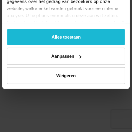
gegevens over het gedrag van bezoekers op onze
website, welke enkel worden gebruikt voor een interne
analyse. U helpt ons enorm als u deze aan wilt zetten.
Forten.nl werkt
niet
met (externe) adverteerders en heeft
Deel dit
geen commerciële doelstelling. U kunt deze cookies via
de knoppen accepteren, beheren of weigeren.
Alles toestaan
Aanpassen
© 2026 Stichting Forten Nederland
Over ons
Doneer nu
Disclaimer
Contact
Forten.nl wordt ondersteund door de
Weigeren