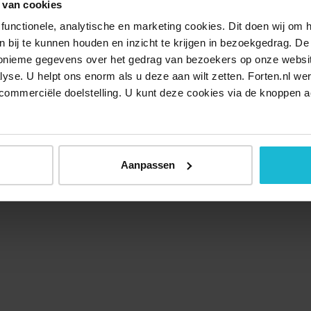
 van cookies
functionele, analytische en marketing cookies. Dit doen wij om
ken bij te kunnen houden en inzicht te krijgen in bezoekgedrag. D
nonieme gegevens over het gedrag van bezoekers op onze websi
lyse. U helpt ons enorm als u deze aan wilt zetten. Forten.nl we
commerciële doelstelling. U kunt deze cookies via de knoppen a
Aanpassen
Over ons
Doneer nu
Disclaimer
Contact
Forten.nl wordt onders