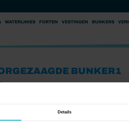
A
WATERLINIES
FORTEN
VESTINGEN
BUNKERS
VER
ORGEZAAGDE BUNKER1
6
Details