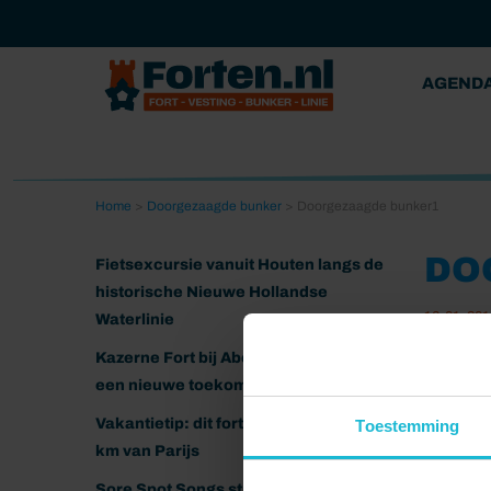
AGEND
Home
>
Doorgezaagde bunker
>
Doorgezaagde bunker1
DO
Fietsexcursie vanuit Houten langs de
historische Nieuwe Hollandse
16-01-201
Waterlinie
Kazerne Fort bij Abcoude klaar voor
een nieuwe toekomst
Vakantietip: dit fort ligt nog geen 20
Toestemming
km van Parijs
Sore Spot Songs strijkt neer op het