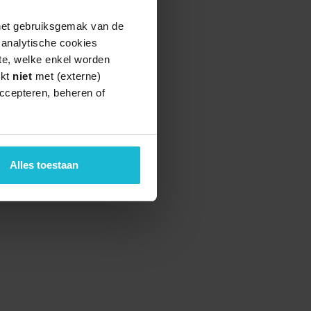
 het gebruiksgemak van de
e analytische cookies
te, welke enkel worden
rkt
niet
met (externe)
ccepteren, beheren of
Alles toestaan
teund door de