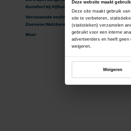
Deze website maakt gebruik
Kunstfort bij Vijfhuizen
Deze site maakt gebruik van 
Verrassende vestingen van het
site te verbeteren, statistie
Zeeuwse Walcheren
(statistieken) verzamelen a
gebruikt voor een interne ana
Meer
adverteerders en heeft geen 
weigeren.
Weigeren
© 2026 Stichting Forten Nederland